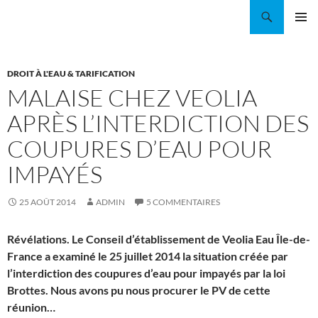
Aller
Recherche
Coordination EAU Île-de-France
au
MENU
contenu
PRINCI
DROIT À L'EAU & TARIFICATION
MALAISE CHEZ VEOLIA
APRÈS L’INTERDICTION DES
COUPURES D’EAU POUR
IMPAYÉS
25 AOÛT 2014
ADMIN
5 COMMENTAIRES
Révélations. Le Conseil d’établissement de Veolia Eau Île-de-
France a examiné le 25 juillet 2014 la situation créée par
l’interdiction des coupures d’eau pour impayés par la loi
Brottes. Nous avons pu nous procurer le PV de cette
réunion…