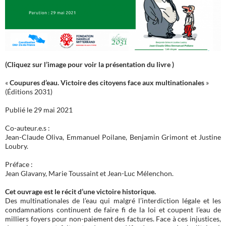
(Cliquez sur l’image pour voir la présentation du livre )
«
Coupures d’eau. Victoire des citoyens face aux multinationales
»
(Éditions 2031)
Publié le 29 mai 2021
Co-auteur.e.s :
Jean-Claude Oliva, Emmanuel Poilane, Benjamin Grimont et Justine
Loubry.
Préface :
Jean Glavany, Marie Toussaint et Jean-Luc Mélenchon.
Cet ouvrage est le récit d’une victoire historique.
Des multinationales de l’eau qui malgré l’interdiction légale et les
condamnations continuent de faire fi de la loi et coupent l’eau de
milliers foyers pour non-paiement des factures. Face à ces injustices,