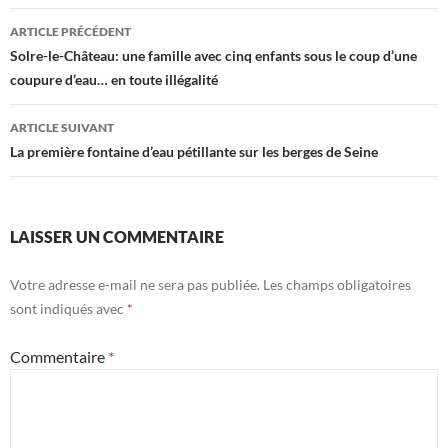
Navigation
ARTICLE PRÉCÉDENT
des
Solre-le-Château: une famille avec cinq enfants sous le coup d’une
coupure d’eau… en toute illégalité
articles
ARTICLE SUIVANT
La première fontaine d’eau pétillante sur les berges de Seine
LAISSER UN COMMENTAIRE
Votre adresse e-mail ne sera pas publiée.
Les champs obligatoires
sont indiqués avec
*
Commentaire
*