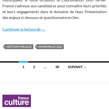
France s’adresse aux candidat.es pour connaître leurs priorités
et leurs engagements dans le domaine de l’eau. Présentation
des enjeux ci-dessous et questionnaire en lien.
Municipales 2026: priorités et engageme
Continuer la lecture de
→
GESTION PUBLIQUE
MUNICIPALES 2026
Navigation
1
2
…
30
SUIVANT →
des
articles