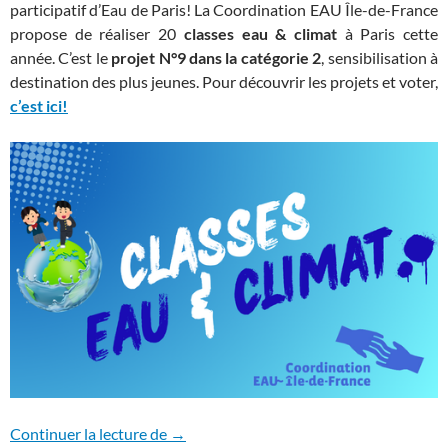
participatif d’Eau de Paris! La Coordination EAU Île-de-France
propose de réaliser 20
classes eau & climat
à Paris cette
année. C’est le
projet N°9 dans la catégorie 2
, sensibilisation à
destination des plus jeunes. Pour découvrir les projets et voter,
c’est ici!
L’eau a besoin de ta voix!
Continuer la lecture de
→