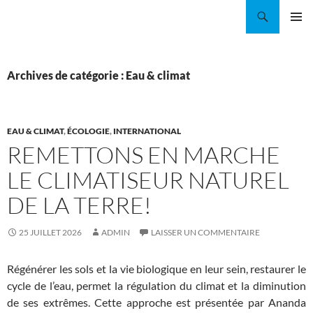
Aller
Recherche
Coordination EAU Île-de-France
au
MENU
contenu
PRINCI
Archives de catégorie : Eau & climat
EAU & CLIMAT
,
ÉCOLOGIE
,
INTERNATIONAL
REMETTONS EN MARCHE
LE CLIMATISEUR NATUREL
DE LA TERRE!
25 JUILLET 2026
ADMIN
LAISSER UN COMMENTAIRE
Régénérer les sols et la vie biologique en leur sein, restaurer le
cycle de l’eau, permet la régulation du climat et la diminution
de ses extrêmes. Cette approche est présentée par Ananda