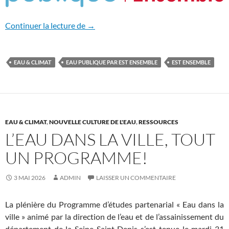
Exposition Eau & changement climatiqu
Continuer la lecture de
→
EAU & CLIMAT
EAU PUBLIQUE PAR EST ENSEMBLE
EST ENSEMBLE
EAU & CLIMAT
,
NOUVELLE CULTURE DE L'EAU
,
RESSOURCES
L’EAU DANS LA VILLE, TOUT
UN PROGRAMME!
3 MAI 2026
ADMIN
LAISSER UN COMMENTAIRE
La plénière du Programme d’études partenarial « Eau dans la
ville » animé par la direction de l’eau et de l’assainissement du
département de la Seine Saint Denis s’est tenue le mardi 31