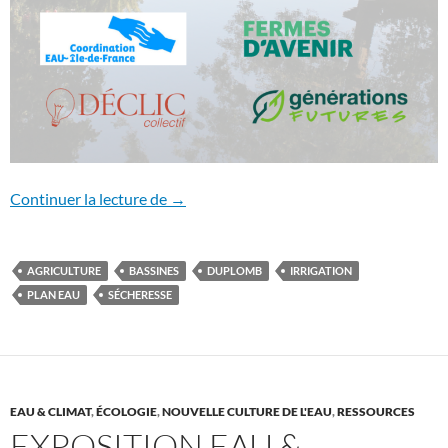
Le projet de loi d’urgence agricole consa
Continuer la lecture de
→
AGRICULTURE
BASSINES
DUPLOMB
IRRIGATION
PLAN EAU
SÉCHERESSE
EAU & CLIMAT
,
ÉCOLOGIE
,
NOUVELLE CULTURE DE L'EAU
,
RESSOURCES
EXPOSITION EAU &