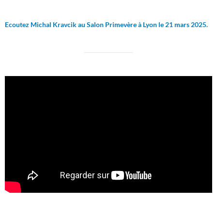
Ecoutez Michal Kravcik au Salon Primevère à Lyon le 21 mars 2025.