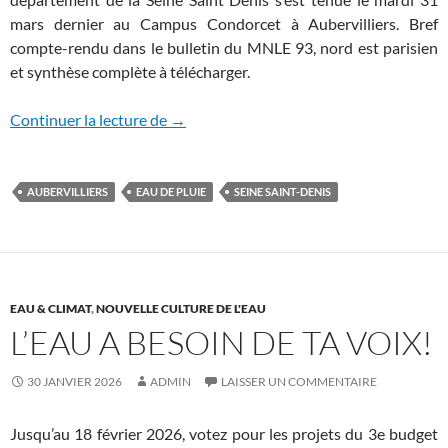
mars dernier au Campus Condorcet à Aubervilliers. Bref
compte-rendu dans le bulletin du MNLE 93, nord est parisien
et synthèse complète à télécharger.
L’eau dans la ville, tout un programme!
Continuer la lecture de
→
AUBERVILLIERS
EAU DE PLUIE
SEINE SAINT-DENIS
EAU & CLIMAT
,
NOUVELLE CULTURE DE L'EAU
L’EAU A BESOIN DE TA VOIX!
30 JANVIER 2026
ADMIN
LAISSER UN COMMENTAIRE
Jusqu’au 18 février 2026, votez pour les projets du 3e budget