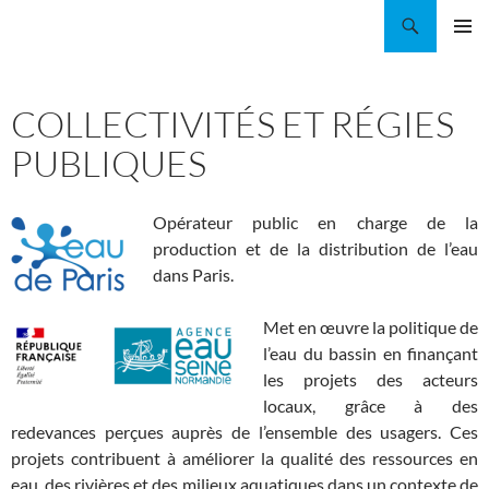
Aller
Recherche
Coordination EAU Île-de-France
au
MENU
contenu
PRINCI
COLLECTIVITÉS ET RÉGIES
PUBLIQUES
Opérateur public en charge de la
production et de la distribution de l’eau
dans Paris.
M
et en œuvre la politique de
l’eau du bassin en finançant
les projets des acteurs
locaux, grâce à des
redevances perçues auprès de l’ensemble des usagers. Ces
projets contribuent à améliorer la qualité des ressources en
eau, des rivières et des milieux aquatiques dans un contexte de