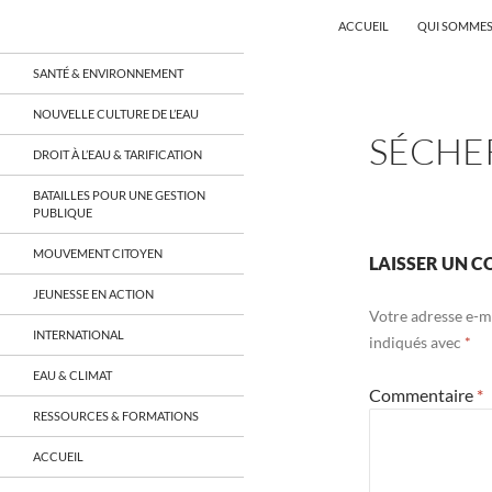
Recherche
Coordination EAU Île-de-France
ACCUEIL
QUI SOMMES
Aller
un réseau qui réunit citoyens et
SANTÉ & ENVIRONNEMENT
associations autour de la ressource
au
en eau en Île-de-France et sur tout le
contenu
NOUVELLE CULTURE DE L’EAU
territoire français, sur tous les
SÉCHER
aspects: social, environnemental,
DROIT À L’EAU & TARIFICATION
économique, juridique, de la santé,
culturel…
BATAILLES POUR UNE GESTION
PUBLIQUE
MOUVEMENT CITOYEN
LAISSER UN 
JEUNESSE EN ACTION
Votre adresse e-ma
INTERNATIONAL
indiqués avec
*
EAU & CLIMAT
Commentaire
*
RESSOURCES & FORMATIONS
ACCUEIL