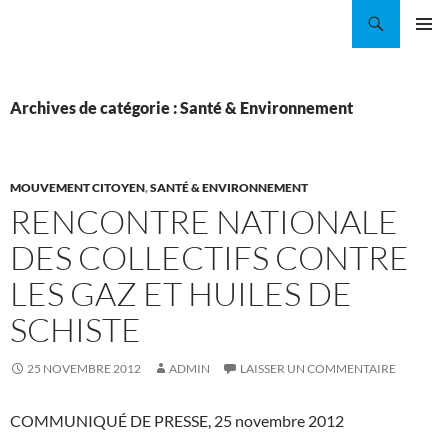
Aller
Recherche
Coordination EAU Île-de-France
au
MENU
contenu
PRINCI
Archives de catégorie : Santé & Environnement
MOUVEMENT CITOYEN
,
SANTÉ & ENVIRONNEMENT
RENCONTRE NATIONALE
DES COLLECTIFS CONTRE
LES GAZ ET HUILES DE
SCHISTE
25 NOVEMBRE 2012
ADMIN
LAISSER UN COMMENTAIRE
COMMUNIQUÉ DE PRESSE, 25 novembre 2012