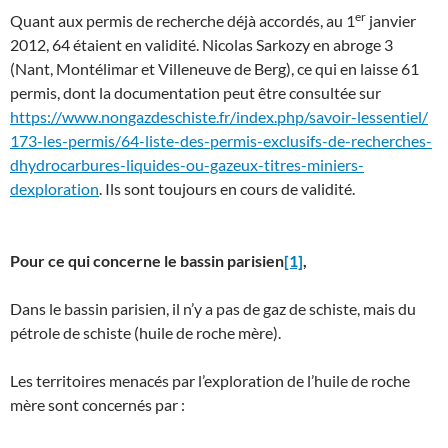
er
Quant aux permis de recherche déjà accordés, au 1
janvier
2012, 64 étaient en validité. Nicolas Sarkozy en abroge 3
(Nant, Montélimar et Villeneuve de Berg), ce qui en laisse 61
permis, dont la documentation peut être consultée sur
https://www.nongazdeschiste.fr/
index.php/savoir-lessentiel/
173-les-permis/64-liste-des-
permis-exclusifs-de-
recherches-
dhydrocarbures-
liquides-ou-gazeux-titres-
miniers-
dexploration
. Ils sont toujours en cours de validité.
Pour ce qui concerne le bassin parisien
[1]
,
Dans le bassin parisien, il n’y a pas de gaz de schiste, mais du
pétrole de schiste (huile de roche mère).
Les territoires menacés par l’exploration de l’huile de roche
mère sont concernés par :