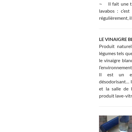
¬ Il fait une t
lavabos : c’est
régulièrement, i
LE VINAIGRE 
Produit nature
légumes tels que 
le vinaigre blan
l’environnement 
Il est un exce
désodorisant… I
et la salle de ba
produit lave-vit