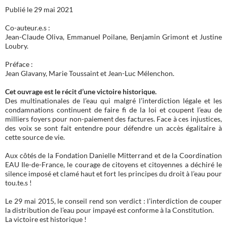
Publié le 29 mai 2021
Co-auteur.e.s :
Jean-Claude Oliva, Emmanuel Poilane, Benjamin Grimont et Justine
Loubry.
Préface :
Jean Glavany, Marie Toussaint et Jean-Luc Mélenchon.
Cet ouvrage est le récit d’une victoire historique.
Des multinationales de l’eau qui malgré l’interdiction légale et les
condamnations continuent de faire fi de la loi et coupent l’eau de
milliers foyers pour non-paiement des factures. Face à ces injustices,
des voix se sont fait entendre pour défendre un accès égalitaire à
cette source de vie.
Aux côtés de la Fondation Danielle Mitterrand et de la Coordination
EAU Ile-de-France, le courage de citoyens et citoyennes a déchiré le
silence imposé et clamé haut et fort les principes du droit à l’eau pour
tou.te.s !
Le 29 mai 2015, le conseil rend son verdict : l’interdiction de couper
la distribution de l’eau pour impayé est conforme à la Constitution.
La victoire est historique !