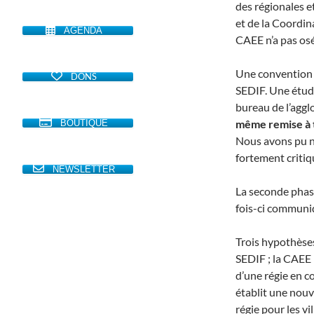
des régionales e
et de la Coordina
AGENDA
CAEE n’a pas osé
Une convention p
DONS
SEDIF. Une étude
bureau de l’agglo
même remise à t
BOUTIQUE
Nous avons pu n
fortement criti
NEWSLETTER
La seconde phase
fois-ci communi
Trois hypothèses
SEDIF ; la CAEE 
d’une régie en c
établit une nouv
régie pour les vi