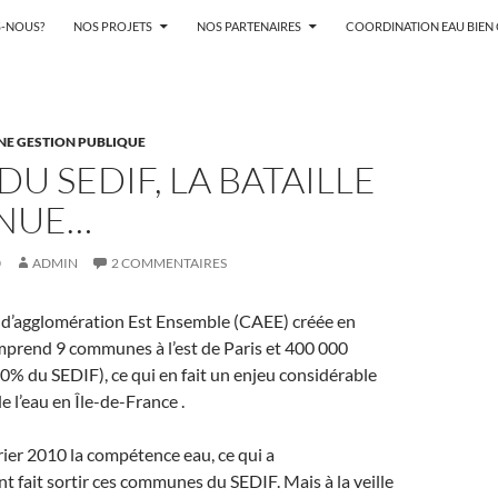
-NOUS?
NOS PROJETS
NOS PARTENAIRES
COORDINATION EAU BIE
NE GESTION PUBLIQUE
 DU SEDIF, LA BATAILLE
NUE…
0
ADMIN
2 COMMENTAIRES
’agglomération Est Ensemble (CAEE) créée en
mprend 9 communes à l’est de Paris et 400 000
10% du SEDIF), ce qui en fait un enjeu considérable
e l’eau en Île-de-France .
vrier 2010 la compétence eau, ce qui a
fait sortir ces communes du SEDIF. Mais à la veille