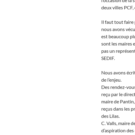
l’occasion de la 
deux villes PCF, 
Il faut tout fai
nous avons vécu 
est beaucoup plu
sont les maires e
pas un représen
SEDIF.
Nous avons écri
de l’enjeu.
Des rendez-vous
reçu par le dire
maire de Pantin,
reçus dans les p
des Lilas.
C. Valls, maire 
d’aspiration des