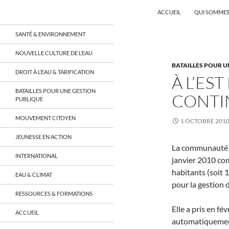
Recherche
Coordination EAU Île-de-France
ACCUEIL
QUI SOMMES
Aller
un réseau qui réunit citoyens et
SANTÉ & ENVIRONNEMENT
associations autour de la ressource
au
en eau en Île-de-France et sur tout le
contenu
NOUVELLE CULTURE DE L’EAU
territoire français, sur tous les
BATAILLES POUR U
aspects: social, environnemental,
DROIT À L’EAU & TARIFICATION
économique, juridique, de la santé,
À L’EST
culturel…
BATAILLES POUR UNE GESTION
CONTI
PUBLIQUE
MOUVEMENT CITOYEN
1 OCTOBRE 201
JEUNESSE EN ACTION
La communauté d
INTERNATIONAL
janvier 2010 co
habitants (soit 
EAU & CLIMAT
pour la gestion d
RESSOURCES & FORMATIONS
Elle a pris en fé
ACCUEIL
automatiquement 