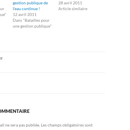
gestion publique de
28 avril 2011
our
l’eau continue !
Article similaire
que"
12 avril 2011
Dans "Batailles pour
une gestion publique"
on
NT
COMMENTAIRE
il ne sera pas publiée.
Les champs obligatoires sont