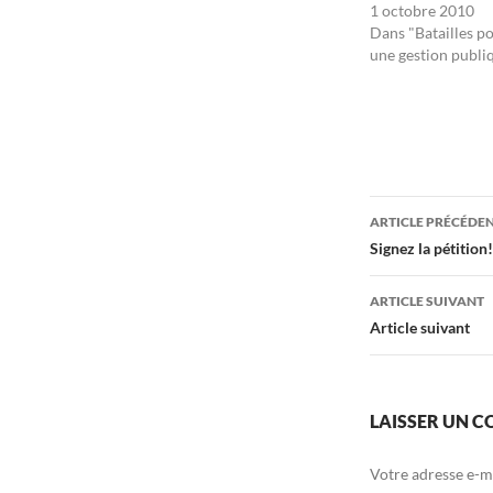
1 octobre 2010
Dans "Batailles p
une gestion publi
Navigati
ARTICLE PRÉCÉDE
des
Signez la pétition!
articles
ARTICLE SUIVANT
Article suivant
LAISSER UN 
Votre adresse e-ma