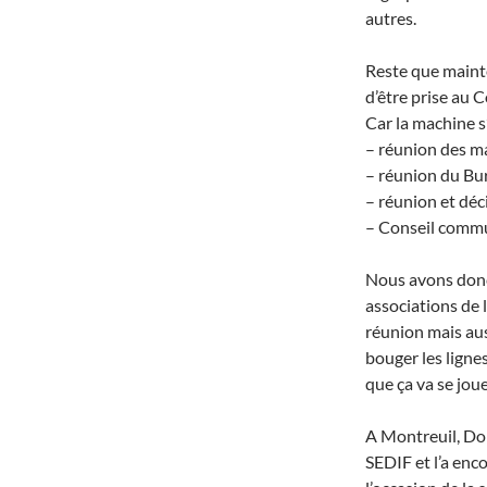
autres.
Reste que mainte
d’être prise au 
Car la machine s
– réunion des ma
– réunion du Bure
– réunion et déci
– Conseil commu
Nous avons donc
associations de 
réunion mais aus
bouger les lignes
que ça va se joue
A Montreuil, Do
SEDIF et l’a enc