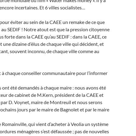
sortie mondiale du film « Water makes money ». Il y a
encore incertaines. Et 6 villes socialistes…
re pour éviter au sein de la CAEE un remake de ce que
au SEDIF ! Notre atout est que la pression citoyenne
s forte dans la CAEE qu’au SEDIF : dans la CAEE, ce
t une dizaine d’élus de chaque ville qui décident, et
tant, souvent inconnu, de chaque ville comme au
t à chaque conseiller communautaire pour l’informer
 ont été demandés à chaque maire : nous avons été
cteur de cabinet de M.Kern, président de la CAEE et
 par D. Voynet, maire de Montreuil et nous serons
rochains jours par le maire de Bagnolet et par le maire
de Romainville, qui vient d’acheter à Veolia un système
 ordures ménagères s’est défaussée ; pas de nouvelles