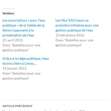
Similaire
Les associations « pour l’eau
Les Mur’EAU lance sa
publique » de la Vallée de la
première initiative pour une
Seine s’opposent à la
gestion publique de l’eau
privatisation de l’eau
13 décembre 2012
25 avril 2015
Dans "Batailles pour une
Dans "Batailles pour une
gestion publique"
gestion publique"
Grâce à la régie publique, l’eau
moins chère à Limay…
19 janvier 2015
Dans "Batailles pour une
gestion publique"
Navigation
ARTICLE PRÉCÉDENT