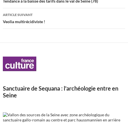
des
Tendance à la baisse des tarifs dans le val de Seine (78)
articles
ARTICLE SUIVANT
Veolia multirécidiviste !
Sanctuaire de Sequana : l'archéologie entre en
Seine