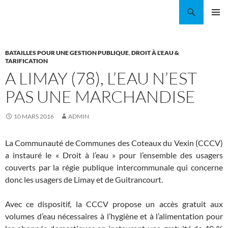
Aller
Recherche
Coordination EAU Île-de-France
au
MENU
contenu
PRINCI
BATAILLES POUR UNE GESTION PUBLIQUE
,
DROIT À L'EAU &
TARIFICATION
A LIMAY (78), L’EAU N’EST
PAS UNE MARCHANDISE
10 MARS 2016
ADMIN
La Communauté de Communes des Coteaux du Vexin (CCCV)
a instauré le « Droit à l’eau » pour l’ensemble des usagers
couverts par la régie publique intercommunale qui concerne
donc les usagers de Limay et de Guitrancourt.
Avec ce dispositif, la CCCV propose un accès gratuit aux
volumes d’eau nécessaires à l’hygiène et à l’alimentation pour