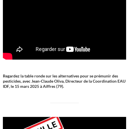
Regardez la table ronde sur les alternatives pour se prémunir des
pesticides, avec Jean-Claude Oliva, Directeur de la Coordination EAU
IDF, le 15 mars 2025 à Aiffres (79).