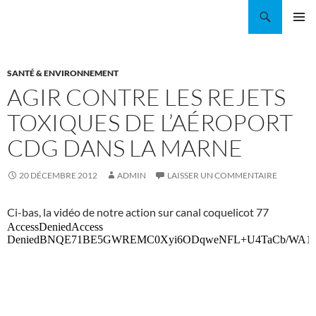
Aller
Recherche
Coordination EAU Île-de-France
au
MENU
contenu
PRINCI
SANTÉ & ENVIRONNEMENT
AGIR CONTRE LES REJETS
TOXIQUES DE L’AÉROPORT
CDG DANS LA MARNE
20 DÉCEMBRE 2012
ADMIN
LAISSER UN COMMENTAIRE
Ci-bas, la vidéo de notre action sur canal coquelicot 77