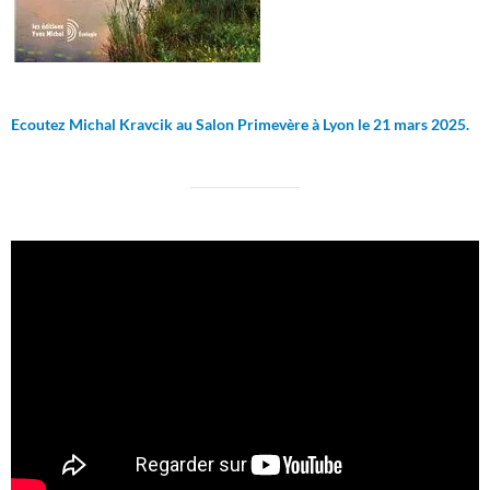
Ecoutez Michal Kravcik au Salon Primevère à Lyon le 21 mars 2025.