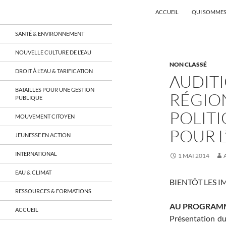
Recherche
Coordination EAU Île-de-France
ACCUEIL
QUI SOMMES
Aller
un réseau qui réunit citoyens et
SANTÉ & ENVIRONNEMENT
associations autour de la ressource
au
en eau en Île-de-France et sur tout le
contenu
NOUVELLE CULTURE DE L’EAU
territoire français, sur tous les
NON CLASSÉ
aspects: social, environnemental,
DROIT À L’EAU & TARIFICATION
économique, juridique, de la santé,
AUDIT
culturel…
BATAILLES POUR UNE GESTION
RÉGIO
PUBLIQUE
POLIT
MOUVEMENT CITOYEN
POUR L
JEUNESSE EN ACTION
INTERNATIONAL
1 MAI 2014
EAU & CLIMAT
BIENTÔT LES I
RESSOURCES & FORMATIONS
AU PROGRAM
ACCUEIL
Présentation du