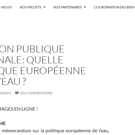
-NOUS?
NOS PROJETS
NOS PARTENAIRES
COORDINATION EAU BIE
ION PUBLIQUE
NALE: QUELLE
IQUE EUROPÉENNE
’EAU ?
ADMIN
UN COMMENTAIRE
MAGES EN LIGNE !
ME
 mémorandum sur la politique européenne de l’eau,