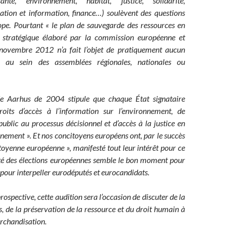
santé, environnement, habitat, justice, solidarité,
ation et information, finance…) soulèvent des questions
pe. Pourtant « le plan de sauvegarde des ressources en
 stratégique élaboré par la commission européenne et
novembre 2012 n’a fait l’objet de pratiquement aucun
i au sein des assemblées régionales, nationales ou
e Aarhus de 2004 stipule que chaque État signataire
roits d’accès à l’information sur l’environnement, de
public au processus décisionnel et d’accès à la justice en
nement ». Et nos concitoyens européens ont, par le succès
citoyenne européenne », manifesté tout leur intérêt pour ce
ité des élections européennes semble le bon moment pour
 pour interpeller eurodéputés et eurocandidats.
 prospective, cette audition sera l’occasion de discuter de la
s, de la préservation de la ressource et du droit humain à
archandisation.