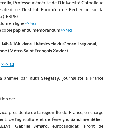
trella
, Professeur émérite de l’Université Catholique
sident de l’Institut Européen de Recherche sur la
au (IERPE)
dum en ligne
>>>ici
 copie papier du mémorandum
>>>ici
 14h à 18h, dans l’hémicycle du Conseil régional,
one (Métro Saint François Xavier)
S
>>>ICI
era animée par
Ruth Stégassy
, journaliste à France
tion de:
 vice-présidente de la région Île-de-France, en charge
nt, de l’agriculture et de l’énergie;
Sandrine Bélier
,
(EELV);
Gabriel Amard
, eurocandidat (Front de