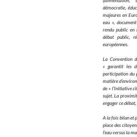
(alimentation, 
démocratie, éduc
majeures en Euro
eau », document
rendu public en 
débat public, n
européennes.
La Convention d
« garantit les d
participation du 
matière d’environ
de « l’Initiative 
sujet. La proxim
engager ce débat,
A la fois bilan et
place des citoyen
l’eau versus la m