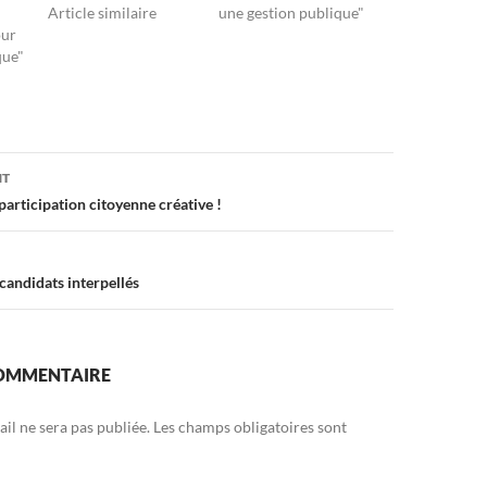
Article similaire
une gestion publique"
our
que"
on
NT
participation citoyenne créative !
candidats interpellés
COMMENTAIRE
il ne sera pas publiée.
Les champs obligatoires sont