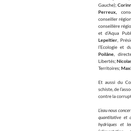
Gauche);
Corin
Perreux,
cons
conseiller régi
conseillère régi
et d’Aqua Publ
Lepeltier
, Prés
l’Ecologie et
Poilâne
, direc
Libertés;
Nicola
Territoires;
Max
Et aussi du Col
schiste, de l’as
contre la corrup
L’eau nous concern
quantitative et q
hydriques et l