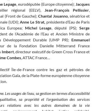
ne Lepage
, eurodéputée (Europe citoyenne);
Jacques
eiller régional (EELV),
Jean-François Pellissier
,
onal (Front de Gauche);
Chantal Jouanno
, sénatrice et
onale (UDI);
Anne Le Strat,
présidente d’Eau de Paris
ica Europea;
Michel Lesage
, député (PS);
Serge
ident de l’Académie de l’Eau et Ancien Ministre de
 du Développement Durable (UMP PR);
Emmanuel
teur de la Fondation Danielle Mitterrand France
s Imbert
, directeur exécutif de Green Cross France et
ime Combes
, ATTAC France…
lectif Île-de-France contre les gaz et pétroles de
sociation Gaïa, de la Plate-forme européenne citoyenne
tion.
e. Les usages de l’eau, sa gestion en termes d’accessibilité
ualitative, sa propriété et l’organisation des services
eurs relations avec les autres domaines de la vie