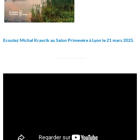
Ecoutez Michal Kravcik au Salon Primevère à Lyon le 21 mars 2025.