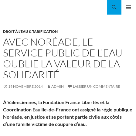
Aller
Recherche
Coordination EAU Île-de-France
au
MENU
contenu
PRINCI
DROIT À L'EAU & TARIFICATION
AVEC NORÉADE, LE
SERVICE PUBLIC DE L’EAU
OUBLIE LA VALEUR DE LA
SOLIDARITÉ
19 NOVEMBRE 2014
ADMIN
LAISSER UN COMMENTAIRE
À Valenciennes, la Fondation France Libertés et la
Coordination Eau Ile-de-France ont assigné la régie publique
Noréade, en justice et se portent partie civile aux côtés
d’une famille victime de coupure d’eau.