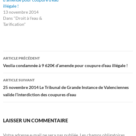
illégale !
13 novembre 2014
Dans "Droit à l'eau &
Tarification"
Navigation
ARTICLE PRÉCÉDENT
des
Veolia condamnée à 9 620€ d’amende pour coupure d’eau illégale !
articles
ARTICLE SUIVANT
25 novembre 2014 Le Tribunal de Grande Instance de Valenciennes
valide l’interdiction des coupures d’eau
LAISSER UN COMMENTAIRE
Votre adresse e-mail ne sera pas publiée.
Les champs obligatoires