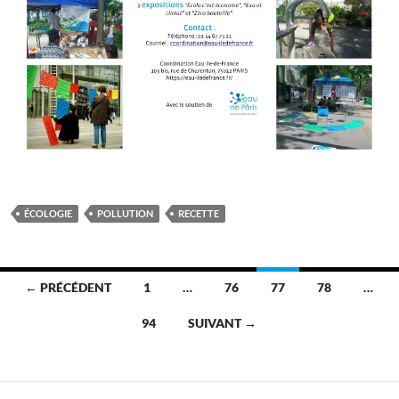
ÉCOLOGIE
POLLUTION
RECETTE
Navigation
← PRÉCÉDENT
1
…
76
77
78
…
des
94
SUIVANT →
articles