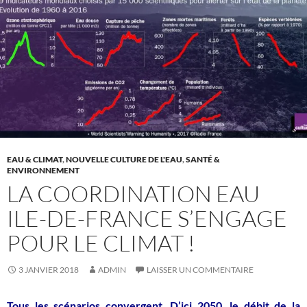
EAU & CLIMAT
,
NOUVELLE CULTURE DE L'EAU
,
SANTÉ &
ENVIRONNEMENT
LA COORDINATION EAU
ILE-DE-FRANCE S’ENGAGE
POUR LE CLIMAT !
3 JANVIER 2018
ADMIN
LAISSER UN COMMENTAIRE
Tous les scénarios convergent. D’ici 2050, le débit de la