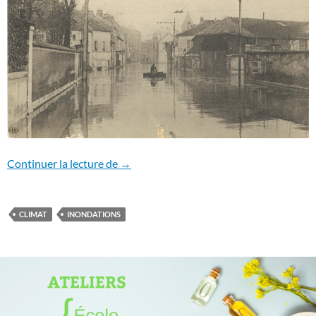
GENNEVILLIERS ET LA SEINE
Continuer la lecture de
→
CLIMAT
INONDATIONS