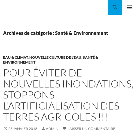
Aller
Recherche
Coordination EAU Île-de-France
au
MENU
contenu
PRINCI
Archives de catégorie : Santé & Environnement
EAU & CLIMAT
,
NOUVELLE CULTURE DE L'EAU
,
SANTÉ &
ENVIRONNEMENT
POUR ÉVITER DE
NOUVELLES INONDATIONS,
STOPPONS
L’ARTIFICIALISATION DES
TERRES AGRICOLES !!!
28 JANVIER 2018
ADMIN
LAISSER UN COMMENTAIRE