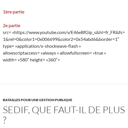
1ère partie
2e partie
src= »https://www.youtube.com/v/E46eBfGlp_s&hl=fr_FR&fs=
1&rel=0&color1=0x006699&color2=0x54abd6&border=1″
type= »application/x-shockwave-flash »
allowscriptaccess= »always » allowfullscreen= »true »
width= »580″ height= »360″>
BATAILLES POUR UNE GESTION PUBLIQUE
SEDIF, QUE FAUT-IL DE PLUS
?