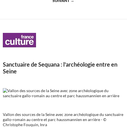
SUIVANT →
articles
Sanctuaire de Sequana : l'archéologie entre en
Seine
Vallon des sources de la Seine avec zone archéologique du sanctuaire
gallo-romain au centre et parc haussmannien en arrière - ©
Christophe Fouquin, Inra