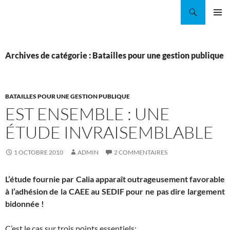
Aller
Recherche
Coordination EAU Île-de-France
au
MENU
contenu
PRINCI
Archives de catégorie : Batailles pour une gestion publique
BATAILLES POUR UNE GESTION PUBLIQUE
EST ENSEMBLE : UNE
ÉTUDE INVRAISEMBLABLE
1 OCTOBRE 2010
ADMIN
2 COMMENTAIRES
L’étude fournie par Calia apparaît outrageusement favorable
à l’adhésion de la CAEE au SEDIF pour ne pas dire largement
bidonnée !
C’est le cas sur trois points essentiels: