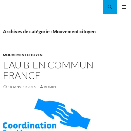
Aller
Recherche
Coordination EAU Île-de-France
au
MENU
contenu
PRINCI
Archives de catégorie : Mouvement citoyen
MOUVEMENT CITOYEN
EAU BIEN COMMUN
FRANCE
18 JANVIER 2016
ADMIN