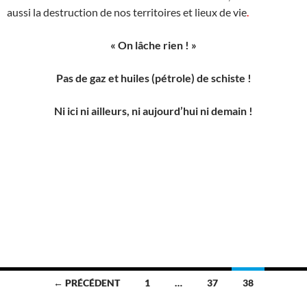
aussi la destruction de nos territoires et lieux de vie
.
« On lâche rien ! »
Pas de gaz et huiles (pétrole) de schiste !
Ni ici ni ailleurs, ni aujourd’hui ni demain !
x
x
x
Navigation
← PRÉCÉDENT
1
…
37
38
des