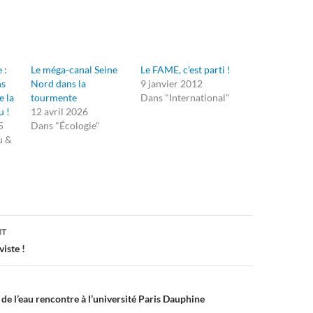
 :
Le méga-canal Seine
Le FAME, c’est parti !
ns
Nord dans la
9 janvier 2012
e la
tourmente
Dans "International"
u !
12 avril 2026
5
Dans "Écologie"
u &
on
NT
viste !
de l’eau rencontre à l’université Paris Dauphine