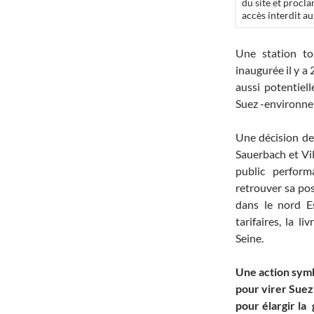
du site et procl
accès interdit au
Une station to
inaugurée il y a
aussi potentiel
Suez -environnem
Une décision de
Sauerbach et Vil
public perfor
retrouver sa po
dans le nord E
tarifaires, la l
Seine.
Une action symb
pour virer Suez 
pour élargir la