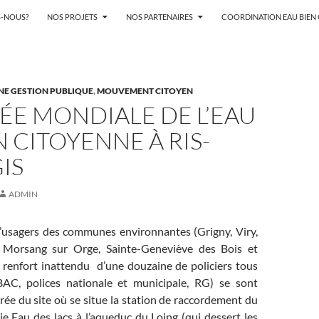
-NOUS?
NOS PROJETS
NOS PARTENAIRES
COORDINATION EAU BIE
NE GESTION PUBLIQUE
,
MOUVEMENT CITOYEN
ÉE MONDIALE DE L’EAU
 CITOYENNE À RIS-
IS
ADMIN
’usagers des communes environnantes (Grigny, Viry,
y, Morsang sur Orge, Sainte-Geneviève des Bois et
e renfort inattendu d’une douzaine de policiers tous
BAC, polices nationale et municipale, RG) se sont
trée du site où se situe la station de raccordement du
gie Eau des lacs
à l’aqueduc du Loing
(qui dessert les