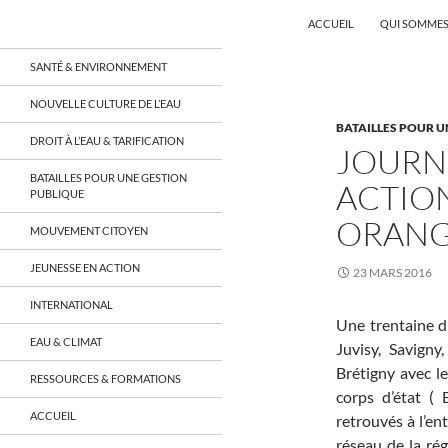
Recherche
Coordination EAU Île-de-France
ACCUEIL
QUI SOMMES
Aller
un réseau qui réunit citoyens et
SANTÉ & ENVIRONNEMENT
associations autour de la ressource
au
en eau en Île-de-France et sur tout le
contenu
NOUVELLE CULTURE DE L’EAU
territoire français, sur tous les
BATAILLES POUR U
aspects: social, environnemental,
DROIT À L’EAU & TARIFICATION
économique, juridique, de la santé,
JOURN
culturel…
BATAILLES POUR UNE GESTION
ACTION
PUBLIQUE
ORANG
MOUVEMENT CITOYEN
JEUNESSE EN ACTION
23 MARS 2016
INTERNATIONAL
Une trentaine d
EAU & CLIMAT
Juvisy, Savign
Brétigny
avec l
RESSOURCES & FORMATIONS
corps d’état ( 
ACCUEIL
retrouvés à l’en
réseau de la ré