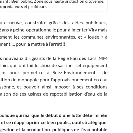
amant : Bien public, Zone sous haute protection citoyenne,
x prédateurs et profiteurs
ute neuve, construite grâce des aides publiques,
 2 ans à peine, opérationnelle pour alimenter Viry mais
lement les communes environnantes, et « louée » à
ent…. pour la mettre à l’arrêt!!!
s nouveaux dirigeants de la Régie Eau des Lacs, MM
lain, qui ont fait le choix de sacrifier cet équipement
mant pour permettre à Suez-Environnement de
sition de monopole pour l’approvisionnement en eau
ssonne, et pouvoir ainsi imposer à ses conditions
ivraison de ses usines de repotabilisation d’eau de la
olique qui marque le début d’une lutte déterminée
et se réapproprier ce bien public, outil stratégique
 gestion et la production publiques de l’eau potable