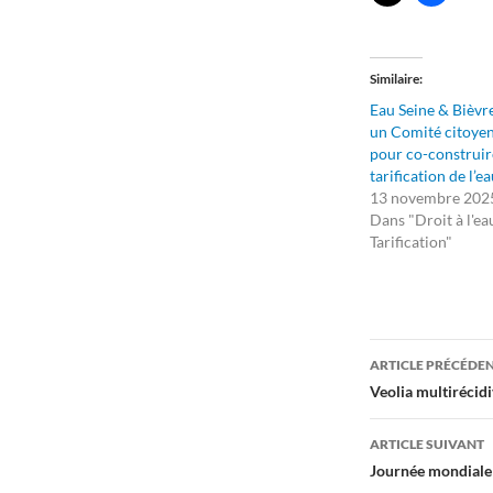
Similaire
Eau Seine & Bièvre
un Comité citoye
pour co-construir
tarification de l’ea
13 novembre 202
Dans "Droit à l'ea
Tarification"
Navigati
ARTICLE PRÉCÉDE
des
Veolia multirécidi
articles
ARTICLE SUIVANT
Journée mondiale 