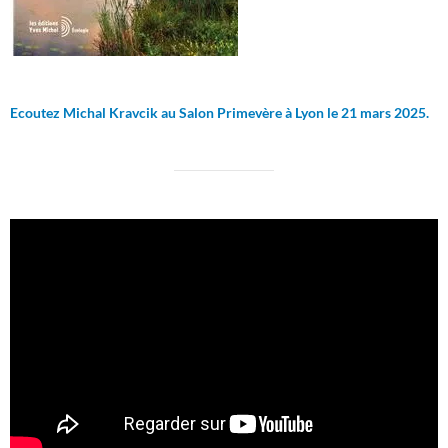
Ecoutez Michal Kravcik au Salon Primevère à Lyon le 21 mars 2025.