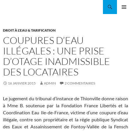
Aller
Recherche
Coordination EAU Île-de-France
au
MENU
contenu
PRINCI
DROIT À L'EAU & TARIFICATION
COUPURES D’EAU
ILLÉGALES : UNE PRISE
D’OTAGE INADMISSIBLE
DES LOCATAIRES
16 JANVIER 2015
ADMIN
2 COMMENTAIRES
Le jugement du tribunal d’instance de Thionville donne raison
à Mme B. soutenue par la Fondation France Libertés et la
Coordination Eau Ile-de-France, victime d’une coupure d’eau
illégale, contre son propriétaire et la régie publique Syndicat
des Eaux et Assainissement de Fontoy-Vallée de la Fensch