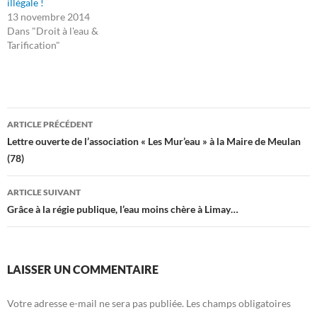
illégale !
13 novembre 2014
Dans "Droit à l'eau &
Tarification"
Navigation
ARTICLE PRÉCÉDENT
des
Lettre ouverte de l’association « Les Mur’eau » à la Maire de Meulan
(78)
articles
ARTICLE SUIVANT
Grâce à la régie publique, l’eau moins chère à Limay…
LAISSER UN COMMENTAIRE
Votre adresse e-mail ne sera pas publiée.
Les champs obligatoires