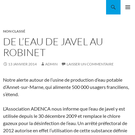
Aller
Recherche
Coordination EAU Île-de-France
au
MENU
contenu
PRINCI
NON CLASSÉ
DE L’EAU DE JAVEL AU
ROBINET
13 JANVIER 2014
ADMIN
LAISSER UN COMMENTAIRE
Notre alerte autour de l’usine de production d’eau potable
d’Annet-sur-Marne, qui alimente 500 000 usagers franciliens,
s’étend.
L’Association ADENCA nous informe que l’eau de javel y est
utilisée depuis le 30 décembre 2009 et remplace le chlore
gazeux pour la désinfection de l’eau. Un arrêté préfectoral de
2012 autorise en effet l’utilisation de cette substance définie