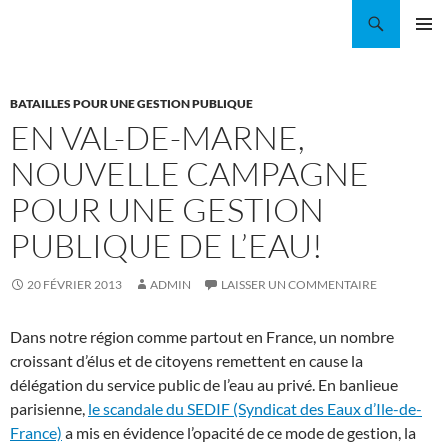
Aller
Recherche
Coordination EAU Île-de-France
au
MENU
contenu
PRINCI
BATAILLES POUR UNE GESTION PUBLIQUE
EN VAL-DE-MARNE,
NOUVELLE CAMPAGNE
POUR UNE GESTION
PUBLIQUE DE L’EAU!
20 FÉVRIER 2013
ADMIN
LAISSER UN COMMENTAIRE
Dans notre région comme partout en France, un nombre
croissant d’élus et de citoyens remettent en cause la
délégation du service public de l’eau au privé. En banlieue
parisienne,
le scandale du SEDIF (Syndicat des Eaux d’Ile-de-
France)
a mis en évidence l’opacité de ce mode de gestion, la