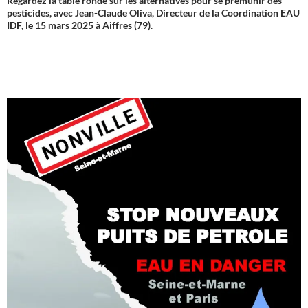
Regardez la table ronde sur les alternatives pour se prémunir des
pesticides, avec Jean-Claude Oliva, Directeur de la Coordination EAU
IDF, le 15 mars 2025 à Aiffres (79).