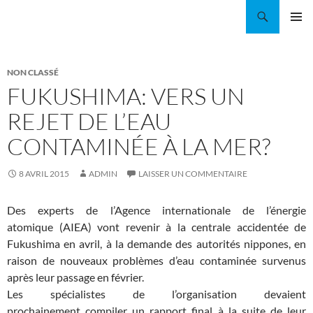
Aller
Recherche
Coordination EAU Île-de-France
au
MENU
contenu
PRINCI
NON CLASSÉ
FUKUSHIMA: VERS UN
REJET DE L’EAU
CONTAMINÉE À LA MER?
8 AVRIL 2015
ADMIN
LAISSER UN COMMENTAIRE
Des experts de l’Agence internationale de l’énergie
atomique (AIEA) vont revenir à la centrale accidentée de
Fukushima en avril, à la demande des autorités nippones, en
raison de nouveaux problèmes d’eau contaminée survenus
après leur passage en février.
Les spécialistes de l’organisation devaient
prochainement compiler un rapport final à la suite de leur