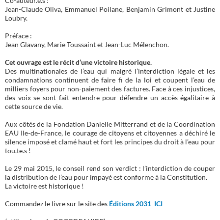
Co-auteur.e.s :
Jean-Claude Oliva, Emmanuel Poilane, Benjamin Grimont et Justine
Loubry.
Préface :
Jean Glavany, Marie Toussaint et Jean-Luc Mélenchon.
Cet ouvrage est le récit d’une victoire historique.
Des multinationales de l’eau qui malgré l’interdiction légale et les
condamnations continuent de faire fi de la loi et coupent l’eau de
milliers foyers pour non-paiement des factures. Face à ces injustices,
des voix se sont fait entendre pour défendre un accès égalitaire à
cette source de vie.
Aux côtés de la Fondation Danielle Mitterrand et de la Coordination
EAU Ile-de-France, le courage de citoyens et citoyennes a déchiré le
silence imposé et clamé haut et fort les principes du droit à l’eau pour
tou.te.s !
Le 29 mai 2015, le conseil rend son verdict : l’interdiction de couper
la distribution de l’eau pour impayé est conforme à la Constitution.
La victoire est historique !
Commandez le livre sur le site des
Éditions 2031 ICI