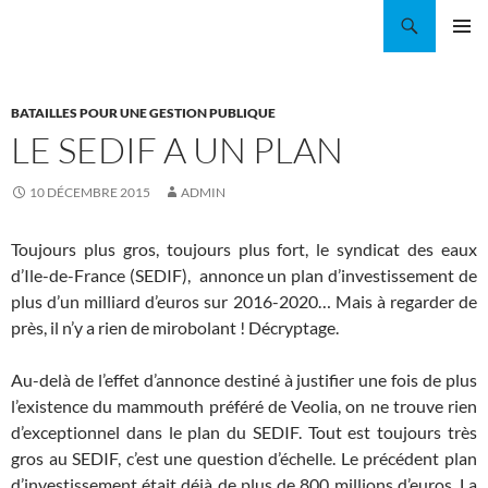
Aller
Recherche
Coordination EAU Île-de-France
au
MENU
contenu
PRINCI
BATAILLES POUR UNE GESTION PUBLIQUE
LE SEDIF A UN PLAN
10 DÉCEMBRE 2015
ADMIN
Toujours plus gros, toujours plus fort, le syndicat des eaux
d’Ile-de-France (SEDIF), annonce un plan d’investissement de
plus d’un milliard d’euros sur 2016-2020… Mais à regarder de
près, il n’y a rien de mirobolant ! Décryptage.
Au-delà de l’effet d’annonce destiné à justifier une fois de plus
l’existence du mammouth préféré de Veolia, on ne trouve rien
d’exceptionnel dans le plan du SEDIF. Tout est toujours très
gros au SEDIF, c’est une question d’échelle. Le précédent plan
d’investissement était déjà de plus de 800 millions d’euros. La