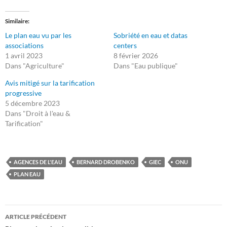
Similaire
Le plan eau vu par les
Sobriété en eau et datas
associations
centers
1 avril 2023
8 février 2026
Dans "Agriculture"
Dans "Eau publique"
Avis mitigé sur la tarification
progressive
5 décembre 2023
Dans "Droit à l'eau &
Tarification"
AGENCES DE L'EAU
BERNARD DROBENKO
GIEC
ONU
PLAN EAU
Navigation
ARTICLE PRÉCÉDENT