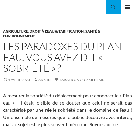
Aller
Recherche
Coordination EAU Île-de-France
au
MENU
contenu
PRINCI
AGRICULTURE
,
DROIT À L'EAU & TARIFICATION
,
SANTÉ &
ENVIRONNEMENT
LES PARADOXES DU PLAN
EAU, VOUS AVEZ DIT «
SOBRIÉTÉ » ?
1 AVRIL 2023
ADMIN
LAISSER UN COMMENTAIRE
A mesurer la sobriété du déplacement pour annoncer le « Plan
eau » , il était loisible de se douter que celui ne serait pas
caractérisé par une réelle sobriété dans le domaine de l’eau !
Un ensemble de mesures que le public découvre avec intérêt,
mais le sujet est le plus souvent méconnu. Soyons lucide.