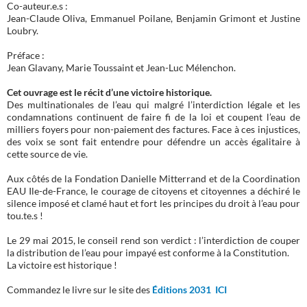
Co-auteur.e.s :
Jean-Claude Oliva, Emmanuel Poilane, Benjamin Grimont et Justine
Loubry.
Préface :
Jean Glavany, Marie Toussaint et Jean-Luc Mélenchon.
Cet ouvrage est le récit d’une victoire historique.
Des multinationales de l’eau qui malgré l’interdiction légale et les
condamnations continuent de faire fi de la loi et coupent l’eau de
milliers foyers pour non-paiement des factures. Face à ces injustices,
des voix se sont fait entendre pour défendre un accès égalitaire à
cette source de vie.
Aux côtés de la Fondation Danielle Mitterrand et de la Coordination
EAU Ile-de-France, le courage de citoyens et citoyennes a déchiré le
silence imposé et clamé haut et fort les principes du droit à l’eau pour
tou.te.s !
Le 29 mai 2015, le conseil rend son verdict : l’interdiction de couper
la distribution de l’eau pour impayé est conforme à la Constitution.
La victoire est historique !
Commandez le livre sur le site des
Éditions 2031 ICI