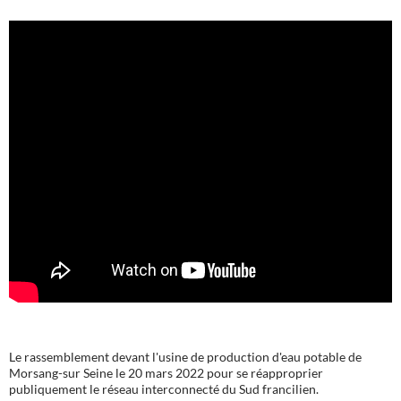
Le rassemblement devant l'usine de production d'eau potable de
Morsang-sur Seine le 20 mars 2022 pour se réapproprier
publiquement le réseau interconnecté du Sud francilien.