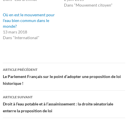
Dans "Mouvement citoyen"
Où en est le mouvement pour
l’eau bien commun dans le
monde?
13 mars 2018
Dans "International"
Navigation
ARTICLE PRÉCÉDENT
des
Le Parlement Français sur le point d’adopter une proposition de loi
historique !
articles
ARTICLE SUIVANT
Droit à l’eau potable et à l’assainissement : la droite sénatoriale
enterre la proposition de loi