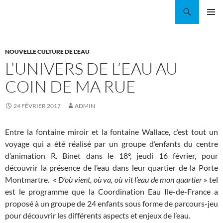
Aller
Recherche
Coordination EAU Île-de-France
au
MENU
contenu
PRINCI
NOUVELLE CULTURE DE L'EAU
L’UNIVERS DE L’EAU AU
COIN DE MA RUE
24 FÉVRIER 2017
ADMIN
Entre la fontaine miroir et la fontaine Wallace, c’est tout un
voyage qui a été réalisé par un groupe d’enfants du centre
d’animation R. Binet dans le 18°, jeudi 16 février, pour
découvrir la présence de l’eau dans leur quartier de la Porte
Montmartre. «
D’où vient, où va, où vit l’eau de mon quartier
» tel
est le programme que la Coordination Eau Ile-de-France a
proposé à un groupe de 24 enfants sous forme de parcours-jeu
pour découvrir les différents aspects et enjeux de l’eau.