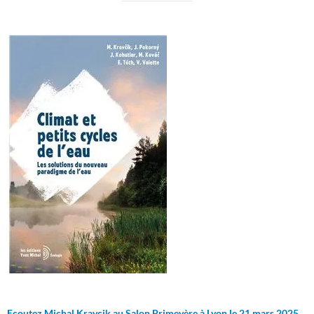
Ecoutez Michal Kravcik au Salon Primevère à Lyon le 21 mars 2025.