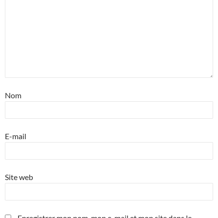
Nom
E-mail
Site web
Enregistrer mon nom, mon e-mail et mon site dans le