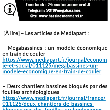
️ [À lire] – Les articles de Mediapart :
– Mégabassines : un modèle économique
en train de couler
https://www.mediapart.fr/journal/econom
ie-et-social/011125/megabassines-un-
modele-economique-en-train-de-couler
– Deux chantiers bassines bloqués par des
fouilles archéologiques
https://www.mediapart.fr/journal/france/
011125/deux-chantiers-de-bassines-
bloques-par-des-fouilles-archeologiques