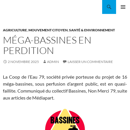
Aller
Recherche
Coordination EAU Île-de-France
au
MENU
contenu
PRINCI
AGRICULTURE
,
MOUVEMENT CITOYEN
,
SANTÉ & ENVIRONNEMENT
MÉGA-BASSINES EN
PERDITION
2 NOVEMBRE 2025
ADMIN
LAISSER UN COMMENTAIRE
La Coop de l’Eau 79, société privée porteuse du projet de 16
méga-bassines, sous perfusion d’argent public, est en quasi-
faillite. Communiqué du collectif Bassines, Non Merci 79, suite
aux articles de Médiapart.