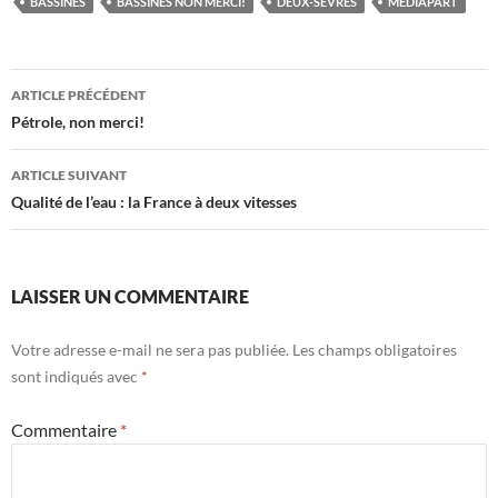
BASSINES
BASSINES NON MERCI!
DEUX-SÈVRES
MÉDIAPART
Navigation
ARTICLE PRÉCÉDENT
des
Pétrole, non merci!
articles
ARTICLE SUIVANT
Qualité de l’eau : la France à deux vitesses
LAISSER UN COMMENTAIRE
Votre adresse e-mail ne sera pas publiée.
Les champs obligatoires
sont indiqués avec
*
Commentaire
*