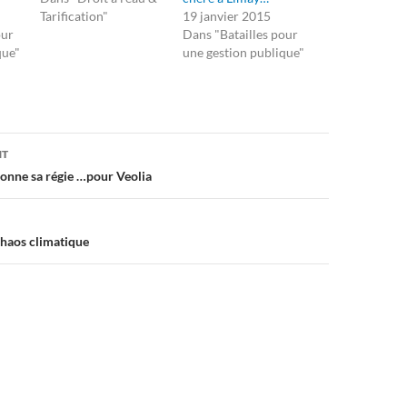
Tarification"
19 janvier 2015
our
Dans "Batailles pour
que"
une gestion publique"
on
NT
onne sa régie …pour Veolia
chaos climatique