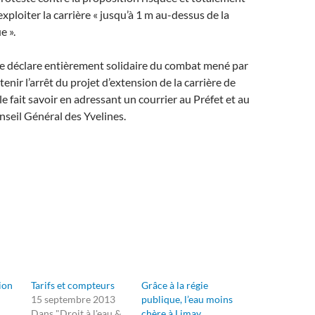
xploiter la carrière « jusqu’à 1 m au-dessus de la
e ».
déclare entièrement solidaire du combat mené par
nir l’arrêt du projet d’extension de la carrière de
e fait savoir en adressant un courrier au Préfet et au
seil Général des Yvelines.
ion
Tarifs et compteurs
Grâce à la régie
15 septembre 2013
publique, l’eau moins
Dans "Droit à l'eau &
chère à Limay…