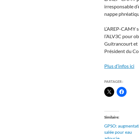
irresponsable d’e
nappe phréatiqu
L’AREP-CAMY se 
l’ALV3C pour obte
Guitrancourt et l
Président du Con
Plus d’infos ici
PARTAGER :
Similaire
GPSO: augmentat
salée pour eau
adoucie