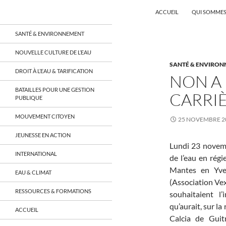
Recherche
Coordination EAU Île-de-France
ACCUEIL
QUI SOMMES
Aller
un réseau qui réunit citoyens et
SANTÉ & ENVIRONNEMENT
associations autour de la ressource
au
en eau en Île-de-France et sur tout le
contenu
NOUVELLE CULTURE DE L’EAU
territoire français, sur tous les
SANTÉ & ENVIRO
aspects: social, environnemental,
DROIT À L’EAU & TARIFICATION
économique, juridique, de la santé,
NON A 
culturel…
BATAILLES POUR UNE GESTION
CARRI
PUBLIQUE
MOUVEMENT CITOYEN
25 NOVEMBRE 2
JEUNESSE EN ACTION
Lundi 23 novem
INTERNATIONAL
de l’eau en rég
Mantes en Yvel
EAU & CLIMAT
(Association Vex
RESSOURCES & FORMATIONS
souhaitaient l
qu’aurait, sur la
ACCUEIL
Calcia de Guitr