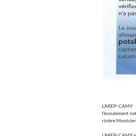
L’AREP-CAMY c
l’écoulement nat
rivière Montcien
L’AREP-CAMY pro