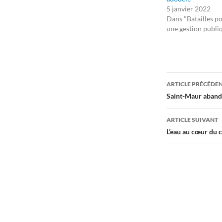
5 janvier 2022
Dans "Batailles p
une gestion publi
Navigati
ARTICLE PRÉCÉDE
des
Saint-Maur aband
articles
ARTICLE SUIVANT
L’eau au cœur du 