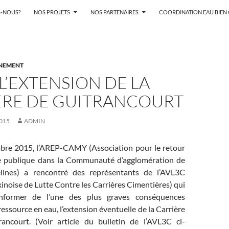
-NOUS?
NOS PROJETS
NOS PARTENAIRES
COORDINATION EAU BIE
NNEMENT
L’EXTENSION DE LA
ÈRE DE GUITRANCOURT
015
ADMIN
bre 2015, l’AREP-CAMY (Association pour le retour
ie publique dans la Communauté d’agglomération de
ines) a rencontré des représentants de l’AVL3C
inoise de Lutte Contre les Carrières Cimentières) qui
’informer de l’une des plus graves conséquences
 ressource en eau, l’extension éventuelle de la Carrière
ancourt. (Voir article du bulletin de l’AVL3C ci-