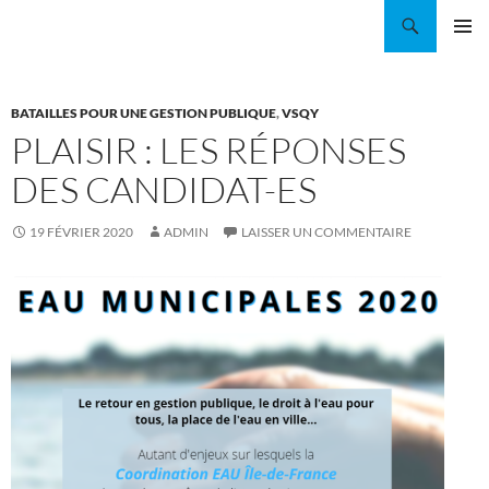
Aller
Recherche
Coordination EAU Île-de-France
au
MENU
contenu
PRINCI
BATAILLES POUR UNE GESTION PUBLIQUE
,
VSQY
PLAISIR : LES RÉPONSES
DES CANDIDAT-ES
19 FÉVRIER 2020
ADMIN
LAISSER UN COMMENTAIRE