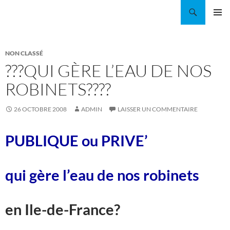
Aller
Recherche
Coordination EAU Île-de-France
au
MENU
contenu
PRINCI
NON CLASSÉ
???QUI GÈRE L’EAU DE NOS
ROBINETS????
26 OCTOBRE 2008
ADMIN
LAISSER UN COMMENTAIRE
PUBLIQUE ou PRIVE’
qui gère l’eau de nos robinets
en Ile-de-France?