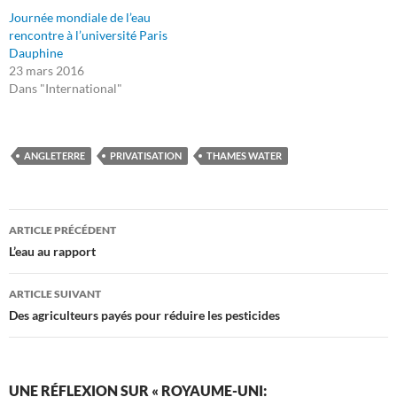
Journée mondiale de l’eau
rencontre à l’université Paris
Dauphine
23 mars 2016
Dans "International"
ANGLETERRE
PRIVATISATION
THAMES WATER
Navigation
ARTICLE PRÉCÉDENT
des
L’eau au rapport
articles
ARTICLE SUIVANT
Des agriculteurs payés pour réduire les pesticides
UNE RÉFLEXION SUR « ROYAUME-UNI: