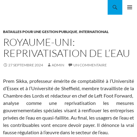
Aller
Recherche
Coordination EAU Île-de-France
au
MENU
contenu
PRINCI
BATAILLES POUR UNE GESTION PUBLIQUE
,
INTERNATIONAL
ROYAUME-UNI:
REPRIVATISATION DE L’EAU
27 SEPTEMBRE 2024
ADMIN
UN COMMENTAIRE
Prem Sikka, professeur émérite de comptabilité à l’Université
d’Essex et à l’Université de Sheffield, membre travailliste de la
Chambre des Lords et rédacteur en chef de Left Foot Forward,
analyse comme une reprivatisation les mesures
gouvernementales spéciales visant à renflouer les entreprises
privées de l’eau en quasi-faillite. Au final, les usagers de l’eau et
les contribuables vont encore devoir payer. Il dénonce la vrai
fausse régulation à l’œuvre dans le secteur de l’eau.