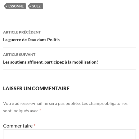
ESSONNE
SUEZ
Navigation
ARTICLE PRÉCÉDENT
des
La guerre de l’eau dans Politis
articles
ARTICLE SUIVANT
Les soutiens affluent, participez à la mobilisation!
LAISSER UN COMMENTAIRE
Votre adresse e-mail ne sera pas publiée.
Les champs obligatoires
sont indiqués avec
*
Commentaire
*