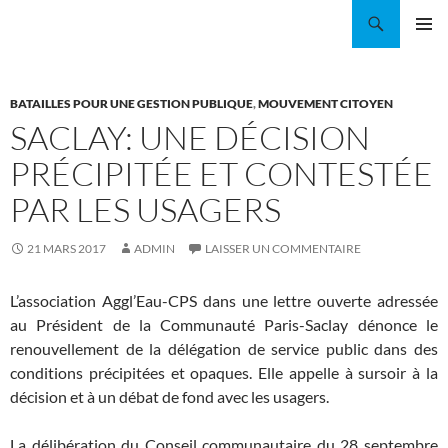
Aller
Recherche
Coordination EAU Île-de-France
au
MENU
contenu
PRINCI
BATAILLES POUR UNE GESTION PUBLIQUE
,
MOUVEMENT CITOYEN
SACLAY: UNE DÉCISION
PRÉCIPITÉE ET CONTESTÉE
PAR LES USAGERS
21 MARS 2017
ADMIN
LAISSER UN COMMENTAIRE
L’association Aggl’Eau-CPS dans une lettre ouverte adressée
au Président de la Communauté Paris-Saclay dénonce le
renouvellement de la délégation de service public dans des
conditions précipitées et opaques. Elle appelle à sursoir à la
décision et à un débat de fond avec les usagers.
La délibération du Conseil communautaire du 28 septembre