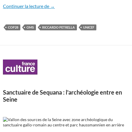
De la valeur de la vie des enfants
Continuer la lecture de
→
COP28
OMS
RICCARDO PETRELLA
UNICEF
Sanctuaire de Sequana : l'archéologie entre en
Seine