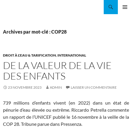
Aller
Recherche
Coordination EAU Île-de-France
au
MENU
contenu
PRINCI
Archives par mot-clé : COP28
DROIT À L'EAU & TARIFICATION
,
INTERNATIONAL
DE LA VALEUR DE LA VIE
DES ENFANTS
23 NOVEMBRE 2023
ADMIN
LAISSER UN COMMENTAIRE
739 millions d’enfants vivent (en 2022) dans un état de
pénurie d’eau élevée ou extrême. Riccardo Petrella commente
un rapport de l’UNICEF publié le 16 novembre à la veille de la
COP 28. Tribune parue dans Pressenza.