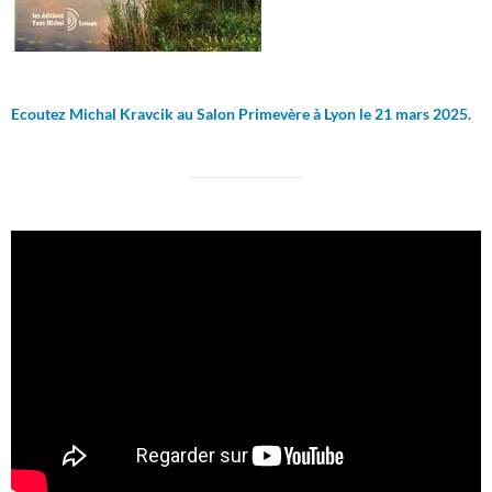
Ecoutez Michal Kravcik au Salon Primevère à Lyon le 21 mars 2025.