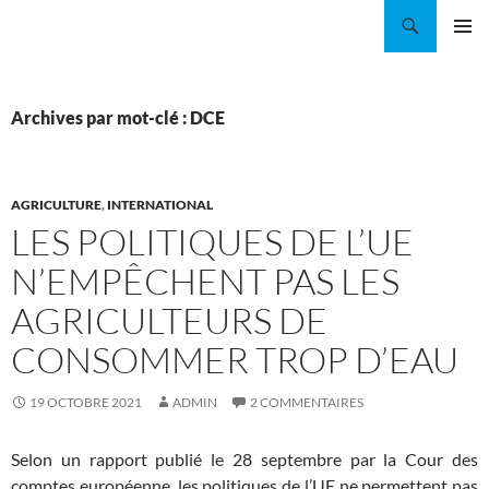
Aller
Recherche
Coordination EAU Île-de-France
au
MENU
contenu
PRINCI
Archives par mot-clé : DCE
AGRICULTURE
,
INTERNATIONAL
LES POLITIQUES DE L’UE
N’EMPÊCHENT PAS LES
AGRICULTEURS DE
CONSOMMER TROP D’EAU
19 OCTOBRE 2021
ADMIN
2 COMMENTAIRES
Selon un rapport publié le 28 septembre par la Cour des
comptes européenne, les politiques de l’UE ne permettent pas