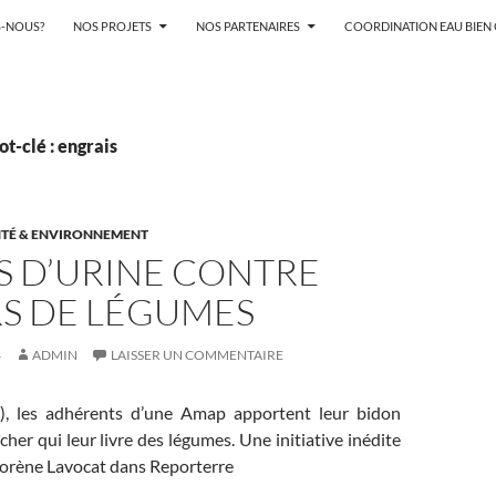
-NOUS?
NOS PROJETS
NOS PARTENAIRES
COORDINATION EAU BIE
t-clé : engrais
TÉ & ENVIRONNEMENT
S D’URINE CONTRE
RS DE LÉGUMES
4
ADMIN
LAISSER UN COMMENTAIRE
2), les adhérents d’une Amap apportent leur bidon
cher qui leur livre des légumes. Une initiative inédite
Lorène Lavocat dans Reporterre