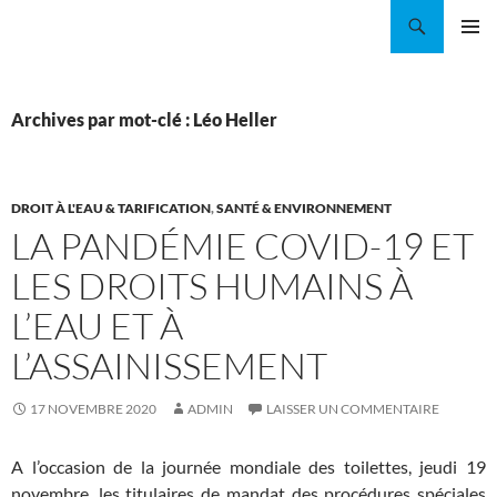
Aller
Recherche
Coordination EAU Île-de-France
au
MENU
contenu
PRINCI
Archives par mot-clé : Léo Heller
DROIT À L'EAU & TARIFICATION
,
SANTÉ & ENVIRONNEMENT
LA PANDÉMIE COVID-19 ET
LES DROITS HUMAINS À
L’EAU ET À
L’ASSAINISSEMENT
17 NOVEMBRE 2020
ADMIN
LAISSER UN COMMENTAIRE
A l’occasion de la journée mondiale des toilettes, jeudi 19
novembre, les titulaires de mandat des procédures spéciales