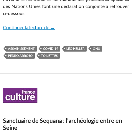
des Nations Unies font une déclaration conjointe
à retrouver
ci-dessous.
La pandémie COVID-19 et les droits humai
Continuer la lecture de
→
ASSAINISSEMENT
COVID-19
LÉO HELLER
ONU
PEDRO ARROJO
TOILETTES
Sanctuaire de Sequana : l'archéologie entre en
Seine