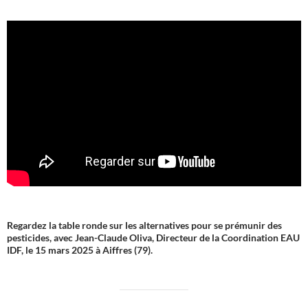
Regardez la table ronde sur les alternatives pour se prémunir des
pesticides, avec Jean-Claude Oliva, Directeur de la Coordination EAU
IDF, le 15 mars 2025 à Aiffres (79).