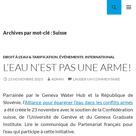
Aller
Recherche
Coordination EAU Île-de-France
au
MENU
contenu
PRINCI
Archives par mot-clé : Suisse
DROIT À L'EAU & TARIFICATION
,
ÉVÉNEMENTS
,
INTERNATIONAL
L’EAU N’EST PAS UNE ARME!
23 NOVEMBRE 2023
ADMIN
LAISSER UN COMMENTAIRE
Parrainée par le Geneva Water Hub et la République de
Slovénie, l’
Alliance pour épargner l’eau dans les conflits armés
a été créée le 23 novembre avec le soutien de la Confédération
suisse, de l’Université de Genève et du Geneva Graduate
Institute. Lire le communiqué du Partenariat français pour
l’eau qui participe à cette initiative.