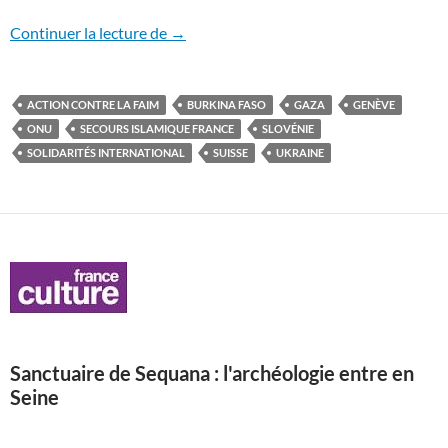
L’eau n’est pas une arme!
Continuer la lecture de
→
ACTION CONTRE LA FAIM
BURKINA FASO
GAZA
GENÈVE
ONU
SECOURS ISLAMIQUE FRANCE
SLOVÉNIE
SOLIDARITÉS INTERNATIONAL
SUISSE
UKRAINE
Sanctuaire de Sequana : l'archéologie entre en
Seine