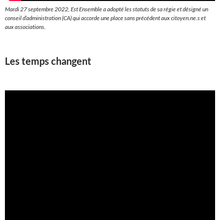
Mardi 27 septembre 2022, Est Ensemble a adopté les statuts de sa régie et désigné un
conseil d’administration (CA) qui accorde une place sans précédent aux citoyen.ne.s et
aux associations.
Les temps changent