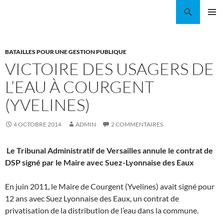
Aller
Recherche
Coordination EAU Île-de-France
au
MENU
contenu
PRINCI
BATAILLES POUR UNE GESTION PUBLIQUE
VICTOIRE DES USAGERS DE
L’EAU À COURGENT
(YVELINES)
4 OCTOBRE 2014
ADMIN
2 COMMENTAIRES
L
e Tribunal Administratif de Versailles annule le contrat de
DSP signé par le Maire avec Suez-Lyonnaise des Eaux
En juin 2011, le Maire de Courgent (Yvelines) avait signé pour
12 ans avec Suez Lyonnaise des Eaux, un contrat de
privatisation de la distribution de l’eau dans la commune.