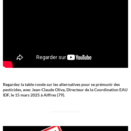
Regardez la table ronde sur les alternatives pour se prémunir des
pesticides, avec Jean-Claude Oliva, Directeur de la Coordination EAU
IDF, le 15 mars 2025 à Aiffres (79).