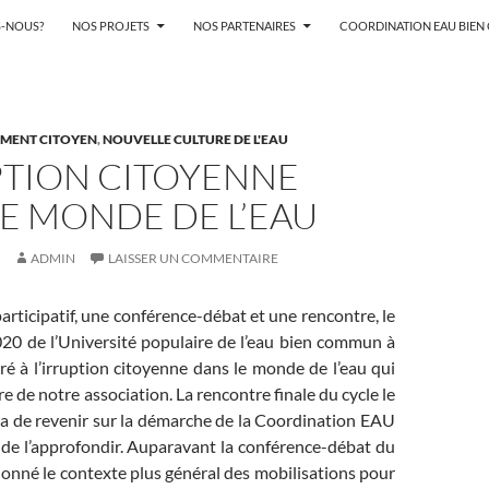
-NOUS?
NOS PROJETS
NOS PARTENAIRES
COORDINATION EAU BIE
MENT CITOYEN
,
NOUVELLE CULTURE DE L'EAU
PTION CITOYENNE
E MONDE DE L’EAU
ADMIN
LAISSER UN COMMENTAIRE
participatif, une conférence-débat et une rencontre, le
020 de l’Université populaire de l’eau bien commun à
ré à l’irruption citoyenne dans le monde de l’eau qui
tre de notre association. La rencontre finale du cycle le
a de revenir sur la démarche de la Coordination EAU
 de l’approfondir. Auparavant la conférence-débat du
donné le contexte plus général des mobilisations pour