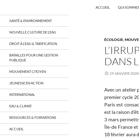
Recherche
Coordination EAU Île-de-France
ACCUEIL
QUI SOMMES
Aller
un réseau qui réunit citoyens et
SANTÉ & ENVIRONNEMENT
associations autour de la ressource
au
en eau en Île-de-France et sur tout le
contenu
NOUVELLE CULTURE DE L’EAU
territoire français, sur tous les
ÉCOLOGIE
,
MOUVE
aspects: social, environnemental,
DROIT À L’EAU & TARIFICATION
économique, juridique, de la santé,
L’IRRU
culturel…
BATAILLES POUR UNE GESTION
DANS L
PUBLIQUE
MOUVEMENT CITOYEN
29 JANVIER 2020
JEUNESSE EN ACTION
Avec un atelier 
INTERNATIONAL
premier cycle 2
Paris est consac
EAU & CLIMAT
est la raison d’ê
RESSOURCES & FORMATIONS
3 mars permettr
Île-de France et
ACCUEIL
18 février aura 