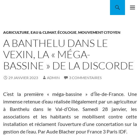
Aller
Recherche
Coordination EAU Île-de-France
au
MENU
contenu
PRINCI
AGRICULTURE
,
EAU & CLIMAT
,
ÉCOLOGIE
,
MOUVEMENT CITOYEN
A BANTHELU DANS LE
VEXIN, LA « MÉGA-
BASSINE » DE LA DISCORDE
29 JANVIER 2023
ADMIN
3 COMMENTAIRES
C’est la première « méga-bassine » d’Île-de-France. Une
immense retenue d’eau réalisée illégalement par un agriculteur
à Banthelu dans le Val-d’Oise. Samedi 28 janvier, les
associations et les habitants se mobilisent contre cette
installation et réclament l’ouverture d’une concertation sur la
gestion de l’eau. Par Aude Blacher pour France 3 Paris IDF.