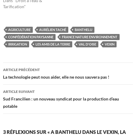
Dans "Droit à l'eau &
Tarification"
AGRICULTURE
AURÉLIEN TACHÉ
BANTHELU
CONFÉDÉRATION PAYSANNE
FRANCE NATURE ENVIRONNEMENT
IRRIGATION
LES AMIS DE LA TERRE
VAL D'OISE
VEXIN
Navigation
ARTICLE PRÉCÉDENT
des
La technologie peut nous aider, elle ne nous sauvera pas !
articles
ARTICLE SUIVANT
Sud Francilien : un nouveau syndicat pour la production d’eau
potable
3 RÉFLEXIONS SUR « A BANTHELU DANS LE VEXIN, LA