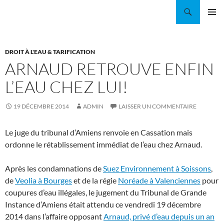
Aller
Recherche
Coordination EAU Île-de-France
au
MENU
contenu
PRINCI
DROIT À L'EAU & TARIFICATION
ARNAUD RETROUVE ENFIN
L’EAU CHEZ LUI!
19 DÉCEMBRE 2014
ADMIN
LAISSER UN COMMENTAIRE
Le juge du tribunal d’Amiens renvoie en Cassation mais
ordonne le rétablissement immédiat de l’eau chez Arnaud.
Après les condamnations de
Suez Environnement à Soissons
,
de
Veolia à Bourges
et de la régie
Noréade à Valenciennes
pour
coupures d’eau illégales, le jugement du Tribunal de Grande
Instance d’Amiens était attendu ce vendredi 19 décembre
2014 dans l’affaire opposant
Arnaud, privé d’eau depuis un an