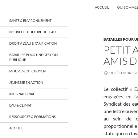
Recherche
Coordination EAU Île-de-France
ACCUEIL
QUI SOMMES
Aller
un réseau qui réunit citoyens et
SANTÉ & ENVIRONNEMENT
associations autour de la ressource
au
en eau en Île-de-France et sur tout le
contenu
NOUVELLE CULTURE DE L’EAU
territoire français, sur tous les
BATAILLES POUR U
aspects: social, environnemental,
DROIT À L’EAU & TARIFICATION
économique, juridique, de la santé,
PETIT
culturel…
BATAILLES POUR UNE GESTION
AMIS D
PUBLIQUE
MOUVEMENT CITOYEN
18 DÉCEMBRE 2
JEUNESSE EN ACTION
Le collectif « 
INTERNATIONAL
engagées en fa
Syndicat des eau
EAU & CLIMAT
une lettre ouver
RESSOURCES & FORMATIONS
au sein de ce
proportionnelle
ACCUEIL
statu quo en fav