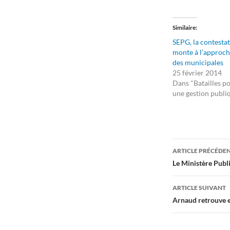
Similaire
SEPG, la contesta
monte à l’approc
des municipales
25 février 2014
Dans "Batailles p
une gestion publi
Navigati
ARTICLE PRÉCÉDE
des
Le Ministère Publi
articles
ARTICLE SUIVANT
Arnaud retrouve en