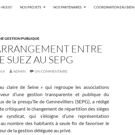
-NOUS?
NOS PROJETS
NOS PARTENAIRES
COORDINATION EAU BIE
NE GESTION PUBLIQUE
 ARRANGEMENT ENTRE
E SUEZ AU SEPG
014
ADMIN
UN COMMENTAIRE
Eau claire de Seine » qui regroupe les associations
veur d’une gestion transparente et publique du
x de la presqu’île de Gennevilliers (SEPG), a rédigé
te critiquant le changement de répartition des sièges
 syndicat, qui s’éloigne d’une représentation
 au nombre des habitants à seule fin de favoriser le
eur de la gestion déléguée au privé.