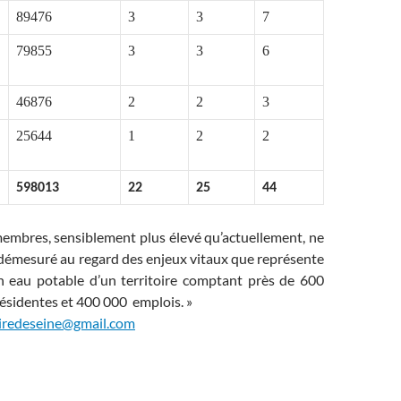
89476
3
3
7
79855
3
3
6
46876
2
2
3
25644
1
2
2
598013
22
25
44
membres, sensiblement plus élevé qu’actuellement, ne
 démesuré au regard des enjeux vitaux que représente
en eau potable d’un territoire comptant près de 600
ésidentes et 400 000 emplois. »
iredeseine@gmail.com