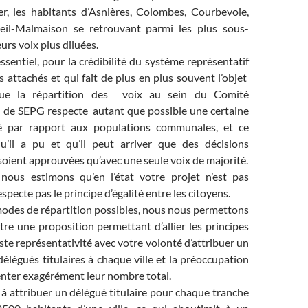
er, les habitants d’Asnières, Colombes, Courbevoie,
eil-Malmaison se retrouvant parmi les plus sous-
urs voix plus diluées.
essentiel, pour la crédibilité du système représentatif
 attachés et qui fait de plus en plus souvent l’objet
 que la répartition des voix au sein du Comité
n de SEPG respecte autant que possible une certaine
té par rapport aux populations communales, et ce
u’il a pu et qu’il peut arriver que des décisions
oient approuvées qu’avec une seule voix de majorité.
nous estimons qu’en l’état votre projet n’est pas
especte pas le principe d’égalité entre les citoyens.
modes de répartition possibles, nous nous permettons
re une proposition permettant d’allier les principes
uste représentativité avec votre volonté d’attribuer un
légués titulaires à chaque ville et la préoccupation
nter exagérément leur nombre total.
t à attribuer un délégué titulaire pour chaque tranche