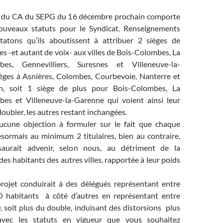
ur du CA du SEPG du 16 décembre prochain comporte
nouveaux statuts pour le Syndicat. Renseignements
tatons qu’ils aboutissent à attribuer 2 sièges de
res -et autant de voix- aux villes de Bois-Colombes, La
bes, Gennevilliers, Suresnes et Villeneuve-la-
èges à Asnières, Colombes, Courbevoie, Nanterre et
n, soit 1 siège de plus pour Bois-Colombes, La
es et Villeneuve-la-Garenne qui voient ainsi leur
oubler, les autres restant inchangées.
ucune objection à formuler sur le fait que chaque
ormais au minimum 2 titulaires, bien au contraire,
aurait advenir, selon nous, au détriment de la
es habitants des autres villes, rapportée à leur poids
projet conduirait à des délégués représentant entre
 habitants à côté d’autres en représentant entre
 soit plus du double, induisant des distorsions plus
avec les statuts en vigueur que vous souhaitez