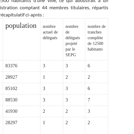
500 habitants d’une ville, ce qui aboutirait à un
stration comptant 44 membres titulaires, répartis
récapitulatif ci-après :
population
nombre
nombre
nombre de
actuel de
de
tranches
délégués
délégués
complète
projeté
de 12500
par le
habitants
SEPG
83376
3
3
6
28927
1
2
2
85102
3
3
6
88530
3
3
7
41930
2
2
3
28297
1
2
2