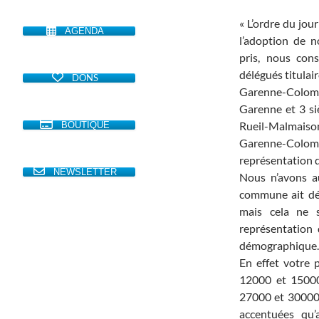
« L’ordre du jo
AGENDA
l’adoption de 
pris, nous cons
délégués titulai
DONS
Garenne-Colom
Garenne et 3 si
Rueil-Malmaiso
BOUTIQUE
Garenne-Colomb
représentation d
NEWSLETTER
Nous n’avons a
commune ait dés
mais cela ne s
représentation d
démographique.
En effet votre 
12000 et 15000
27000 et 30000,
accentuées qu’