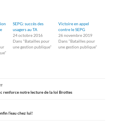
tion
SEPG: succès des
Victoire en appel
he
usagers au TA
contre le SEPG
24 octobre 2016
26 novembre 2019
Dans "Batailles pour
Dans "Batailles pour
our
une gestion publique"
une gestion publique"
que"
on
NT
c renforce notre lecture de la loi Brottes
fin l’eau chez lui!