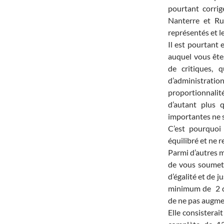
pourtant corrig
Nanterre et Ru
représentés et le
Il est pourtant 
auquel vous êtes
de critiques,
d’administratio
proportionnali
d’autant plus q
importantes ne s
C’est pourquoi 
équilibré et ne r
Parmi d’autres 
de vous soumett
d’égalité et de j
minimum de 2 dé
de ne pas augme
Elle consisterai