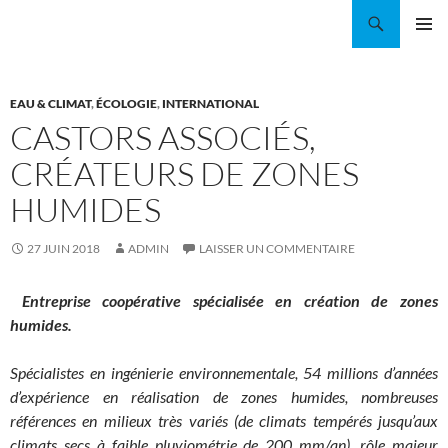
Aller
Recherche
Coordination EAU Île-de-France
au
MENU
contenu
PRINCI
EAU & CLIMAT
,
ÉCOLOGIE
,
INTERNATIONAL
CASTORS ASSOCIÉS,
CRÉATEURS DE ZONES
HUMIDES
27 JUIN 2018
ADMIN
LAISSER UN COMMENTAIRE
Entreprise coopérative spécialisée en création de zones
humides.
Spécialistes en ingénierie environnementale, 54 millions d’années
d’expérience en réalisation de zones humides, nombreuses
références en milieux très variés (de climats tempérés jusqu’aux
climats secs à faible pluviométrie de 200 mm/an), rôle majeur