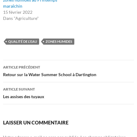
maraîchin
15 février 2022
Dans "Agriculture"
QUALITÉ DE L'EAU
ZONES HUMIDES
Navigation
ARTICLE PRÉCÉDENT
des
Retour sur la Water Summer School à Dartington
articles
ARTICLE SUIVANT
Les assises des tuyaux
LAISSER UN COMMENTAIRE