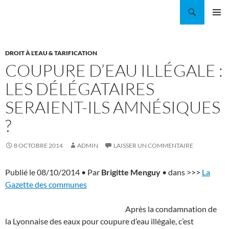
Aller
Recherche
Coordination EAU Île-de-France
au
MENU
contenu
PRINCI
DROIT À L'EAU & TARIFICATION
COUPURE D’EAU ILLÉGALE :
LES DÉLÉGATAIRES
SERAIENT-ILS AMNÉSIQUES
?
8 OCTOBRE 2014
ADMIN
LAISSER UN COMMENTAIRE
Publié le 08/10/2014 • Par
Brigitte Menguy
• dans >>>
La
Gazette
des communes
Après la condamnation de
la Lyonnaise des eaux pour coupure d’eau illégale, c’est