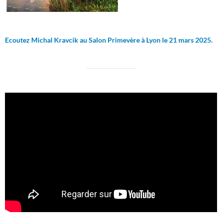
Ecoutez Michal Kravcik au Salon Primevère à Lyon le 21 mars 2025.