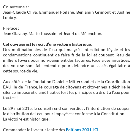
Co-auteur.e.s :
Jean-Claude Oliva, Emmanuel Poilane, Benjamin Grimont et Justine
Loubry.
Préface :
Jean Glavany, Marie Toussaint et Jean-Luc Mélenchon.
Cet ouvrage est le récit d’une victoire historique.
Des multinationales de l’eau qui malgré l’interdiction légale et les
condamnations continuent de faire fi de la loi et coupent l’eau de
milliers foyers pour non-paiement des factures. Face à ces injustices,
des voix se sont fait entendre pour défendre un accès égalitaire à
cette source de vie.
Aux côtés de la Fondation Danielle Mitterrand et de la Coordination
EAU Ile-de-France, le courage de citoyens et citoyennes a déchiré le
silence imposé et clamé haut et fort les principes du droit à l’eau pour
tou.te.s !
Le 29 mai 2015, le conseil rend son verdict : l’interdiction de couper
la distribution de l’eau pour impayé est conforme à la Constitution.
La victoire est historique !
Commandez le livre sur le site des
Éditions 2031 ICI