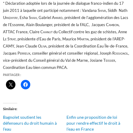
* Déclaration adoptée lors de la journée de dialogue franco-indien du 17
juin 2011
à laquelle ont participé notamment : Vandana
Shiva
, Siddh
Nath
Upadhyay
, Esha
Shah
, Gabriel
Amard
, président de l’agglomération des Lacs
de l’Essonne, Alain Boulanger, président de la FALC, Jacques
Cambon
,
ATTAC France, Claire
Chanut
du Collectif contre les gaz de schistes, Anne
Le Strat
, présidente d’Eau de Paris, Maurice
Martin
, président de l’AREP-
CAMY, Jean-Claude
Oliva
, président de la Coordination Eau Île-de-France,
Jacques
Perreux
, conseiller général et conseiller régional, Joseph
Rossignol
,
vice-président du Conseil général du Val de Marne, Josiane
Teissier
,
Coordination Eau bien commun PACA.
PARTAGER :
Similaire
Bagnolet soutient les
Enfin une proposition de loi
défenseurs du droit humain à
pour rendre effectif le droit à
l’eau
l’eau en France