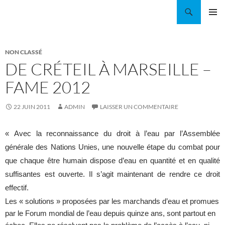
Aller
Recherche
Coordination EAU Île-de-France
au
MENU
contenu
PRINCI
NON CLASSÉ
DE CRÉTEIL À MARSEILLE –
FAME 2012
22 JUIN 2011
ADMIN
LAISSER UN COMMENTAIRE
« Avec la reconnaissance du droit à l’eau par l’Assemblée
générale des Nations Unies, une nouvelle étape du combat pour
que chaque être humain dispose d’eau en quantité et en qualité
suffisantes est ouverte. Il s’agit maintenant de rendre ce droit
effectif.
Les « solutions » proposées par les marchands d’eau et promues
par le Forum mondial de l’eau depuis quinze ans, sont partout en