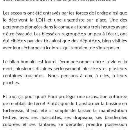
Les secours ont été entravés par les forces de l’ordre ainsi que
le décrivent la LDH et une urgentiste sur place. Une des
personnes plongées dans le coma, a attendu trois heures avant
d’être évacuée. Les blessé.e.s regroupé.e.s un peu à l’écart, ont
été ciblé.e.s par des tirs ainsi que des député.e.s, bien visibles
avec leurs écharpes tricolores, qui tentaient de s’interposer.
Le bilan humain est lourd. Deux personnes entre la vie et la
mort, plusieurs dizaines sérieusement blessé.e.s et plusieurs
centaines touché.e.s. Nous pensons à eux, à elles, à leurs
proches.
Et tout ça, pour quoi? Pour protéger une excavation entourée
de remblais de terre! Plutôt que de transformer la bassine en
forteresse, il eut été si simple de laisser la manifestation
festive, avec ses mascottes, ses drapeaux, ses banderoles
colorées et ses fanfares, se dérouler, prendre possession