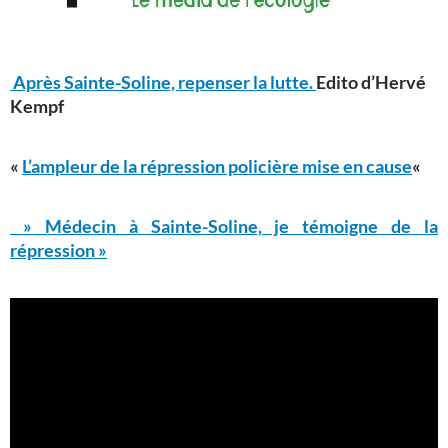
Après Sainte-Soline, repenser la lutte.
Edito d’Hervé
Kempf
«
L’ampleur de la répression policière mise en cause
«
» Médecin à Sainte-Soline, je témoigne de la
répression »