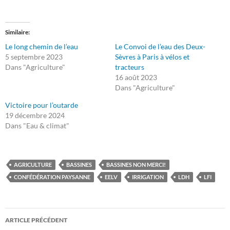
Similaire
Le long chemin de l’eau
Le Convoi de l’eau des Deux-
5 septembre 2023
Sèvres à Paris à vélos et
Dans "Agriculture"
tracteurs
16 août 2023
Dans "Agriculture"
Victoire pour l’outarde
19 décembre 2024
Dans "Eau & climat"
AGRICULTURE
BASSINES
BASSINES NON MERCI!
CONFÉDÉRATION PAYSANNE
EELV
IRRIGATION
LDH
LFI
Navigation
ARTICLE PRÉCÉDENT