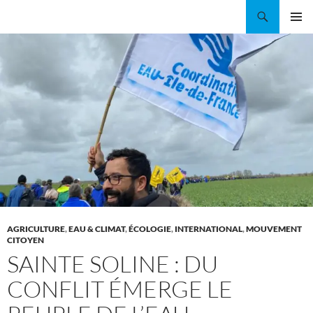
Aller
Recherche
Coordination EAU Île-de-France
au
MENU
contenu
PRINCI
AGRICULTURE
,
EAU & CLIMAT
,
ÉCOLOGIE
,
INTERNATIONAL
,
MOUVEMENT
CITOYEN
SAINTE SOLINE : DU
CONFLIT ÉMERGE LE