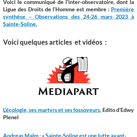
Voici le communiqué de l’inter-observatoire, dont la
Ligue des Droits de l’Homme est membre :
Première
synthèse – Observations des 24-26 mars 2023 à
Sainte-Soline.
Voici quelques articles et vidéos
:
L’écologie, ses martyrs et ses fossoyeurs.
Edito d’Edwy
Plenel
Andreas Malm : « Sainte-Soline est une lutte avant-