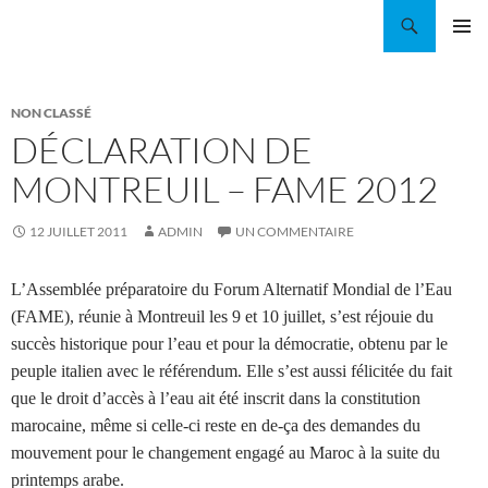
Aller
Recherche
Coordination EAU Île-de-France
au
MENU
contenu
PRINCI
NON CLASSÉ
DÉCLARATION DE
MONTREUIL – FAME 2012
12 JUILLET 2011
ADMIN
UN COMMENTAIRE
L’Assemblée préparatoire du Forum Alternatif Mondial de l’Eau
(FAME), réunie à Montreuil les 9 et 10 juillet, s’est réjouie du
succès historique pour l’eau et pour la démocratie, obtenu par le
peuple italien avec le référendum. Elle s’est aussi félicitée du fait
que le droit d’accès à l’eau ait été inscrit dans la constitution
marocaine, même si celle-ci reste en de-ça des demandes du
mouvement pour le changement engagé au Maroc à la suite du
printemps arabe.