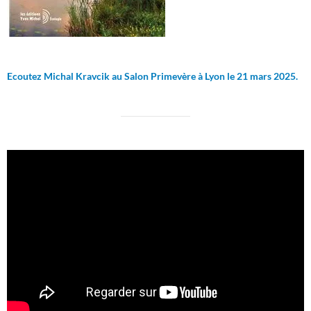
Ecoutez Michal Kravcik au Salon Primevère à Lyon le 21 mars 2025.