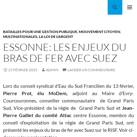
Aller
Recherche
Coordination EAU Île-de-France
au
MENU
contenu
PRINCI
BATAILLES POUR UNE GESTION PUBLIQUE
,
MOUVEMENT CITOYEN
,
MULTINATIONALES, LA LOI DE L'ARGENT
ESSONNE: LES ENJEUX DU
BRAS DE FER AVEC SUEZ
27 FÉVRIER 2025
ADMIN
LAISSER UN COMMENTAIRE
Lors du conseil syndical d’Eau du Sud Francilien du 13 février,
Pierre Prot, élu MoDem,
adjoint au Maire d’Evry-
Courcouronnes, conseiller communautaire de Grand Paris
Sud, Vice-président de la régie de Grand Paris Sud et
Jean-
Pierre Gaillet du comité Attac
centre Essonne, membre du
conseil d’exploitation de la régie de Grand Paris Sud, ont
présenté les enjeux du bras de fer avec Suez sur le RISF. Voir ci-