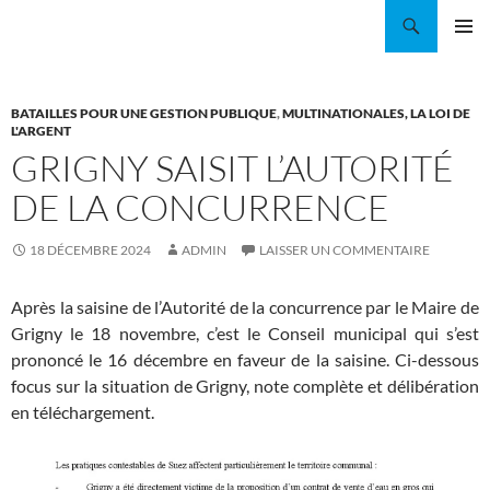
Aller
Recherche
Coordination EAU Île-de-France
au
MENU
contenu
PRINCI
BATAILLES POUR UNE GESTION PUBLIQUE
,
MULTINATIONALES, LA LOI DE
L'ARGENT
GRIGNY SAISIT L’AUTORITÉ
DE LA CONCURRENCE
18 DÉCEMBRE 2024
ADMIN
LAISSER UN COMMENTAIRE
Après la saisine de l’Autorité de la concurrence par le Maire de
Grigny le 18 novembre, c’est le Conseil municipal qui s’est
prononcé le 16 décembre en faveur de la saisine. Ci-dessous
focus sur la situation de Grigny, note complète et délibération
en téléchargement.