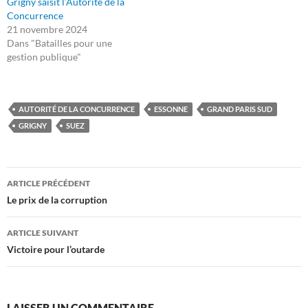
Grigny saisit l’Autorité de la
Concurrence
21 novembre 2024
Dans "Batailles pour une
gestion publique"
AUTORITÉ DE LA CONCURRENCE
ESSONNE
GRAND PARIS SUD
GRIGNY
SUEZ
Navigation
ARTICLE PRÉCÉDENT
des
Le prix de la corruption
articles
ARTICLE SUIVANT
Victoire pour l’outarde
LAISSER UN COMMENTAIRE