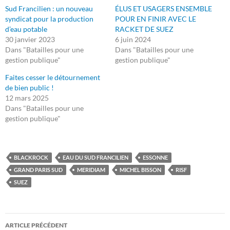
Sud Francilien : un nouveau
ÉLUS ET USAGERS ENSEMBLE
syndicat pour la production
POUR EN FINIR AVEC LE
d’eau potable
RACKET DE SUEZ
30 janvier 2023
6 juin 2024
Dans "Batailles pour une
Dans "Batailles pour une
gestion publique"
gestion publique"
Faites cesser le détournement
de bien public !
12 mars 2025
Dans "Batailles pour une
gestion publique"
BLACKROCK
EAU DU SUD FRANCILIEN
ESSONNE
GRAND PARIS SUD
MERIDIAM
MICHEL BISSON
RISF
SUEZ
Navigation
ARTICLE PRÉCÉDENT