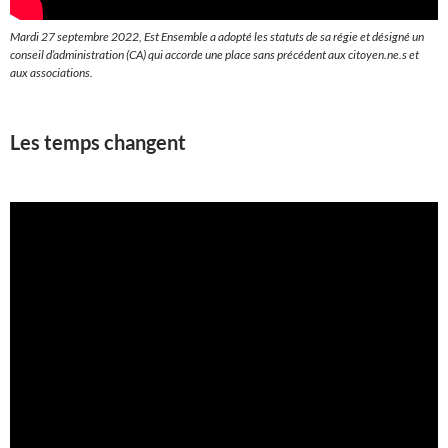
Mardi 27 septembre 2022, Est Ensemble a adopté les statuts de sa régie et désigné un
conseil d’administration (CA) qui accorde une place sans précédent aux citoyen.ne.s et
aux associations.
Les temps changent