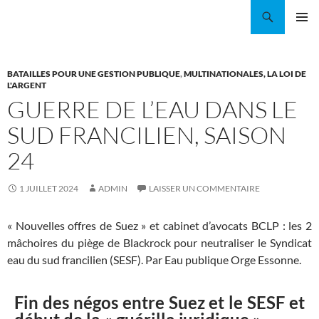
Aller
Recherche
Coordination EAU Île-de-France
au
MENU
contenu
PRINCI
BATAILLES POUR UNE GESTION PUBLIQUE
,
MULTINATIONALES, LA LOI DE
L'ARGENT
GUERRE DE L’EAU DANS LE
SUD FRANCILIEN, SAISON
24
1 JUILLET 2024
ADMIN
LAISSER UN COMMENTAIRE
« Nouvelles offres de Suez » et cabinet d’avocats BCLP : les 2
mâchoires du piège de Blackrock pour neutraliser le Syndicat
eau du sud francilien (SESF). Par Eau publique Orge Essonne.
Fin des négos entre Suez et le SESF et