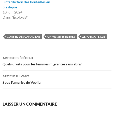
l’interdiction des bouteilles en
plastique
10 juin 2024
Dans "Écologie"
CONSEIL DES CANADIENS
UNIVERSITÉS BLEUES
ZÉRO BOUTEILLE
Navigation
ARTICLE PRÉCÉDENT
des
Quels droits pour les femmes migrantes sans abri?
articles
ARTICLE SUIVANT
Sous l’emprise de Veolia
LAISSER UN COMMENTAIRE