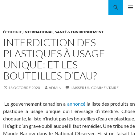
Aller
Recherche
Coordination EAU Île-de-France
au
MENU
contenu
PRINCI
ÉCOLOGIE
,
INTERNATIONAL
,
SANTÉ & ENVIRONNEMENT
INTERDICTION DES
PLASTIQUES À USAGE
UNIQUE: ET LES
BOUTEILLES D’EAU?
13 OCTOBRE 2020
ADMIN
LAISSER UN COMMENTAIRE
Le gouvernement canadien a
annoncé
la liste des produits en
plastique à usage unique qu’il envisage d’interdire. Chose
choquante, la liste n’inclut pas les bouteilles d’eau en plastique.
Il s’agit d’un grave oubli auquel il faut remédier. Une tribune de
Maude Barlow dans le National Observer. Et si on faisait la