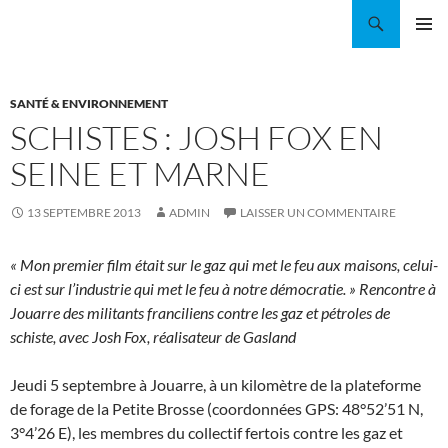
Aller
Recherche
Coordination EAU Île-de-France
au
MENU
contenu
PRINCI
SANTÉ & ENVIRONNEMENT
SCHISTES : JOSH FOX EN
SEINE ET MARNE
13 SEPTEMBRE 2013
ADMIN
LAISSER UN COMMENTAIRE
« Mon premier film était sur le gaz qui met le feu aux maisons, celui-
ci est sur l’industrie qui met le feu à notre démocratie. » Rencontre à
Jouarre des militants franciliens contre les gaz et pétroles de
schiste, avec Josh Fox, réalisateur de Gasland
Jeudi 5 septembre à Jouarre, à un kilomètre de la plateforme
de forage de la Petite Brosse (coordonnées GPS: 48°52’51 N,
3°4’26 E), les membres du collectif fertois contre les gaz et