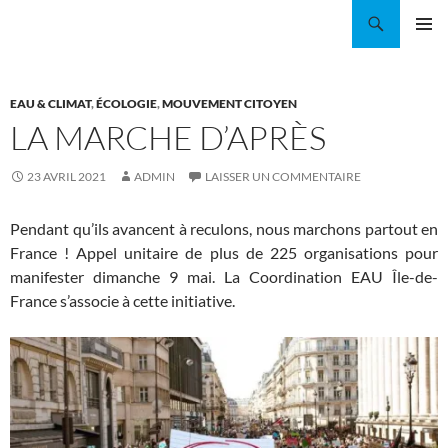
Aller
Recherche
Coordination EAU Île-de-France
au
MENU
contenu
PRINCI
EAU & CLIMAT
,
ÉCOLOGIE
,
MOUVEMENT CITOYEN
LA MARCHE D’APRÈS
23 AVRIL 2021
ADMIN
LAISSER UN COMMENTAIRE
Pendant qu’ils avancent à reculons, nous marchons partout en
France ! Appel unitaire de plus de 225 organisations pour
manifester dimanche 9 mai. La Coordination EAU Île-de-
France s’associe à cette initiative.