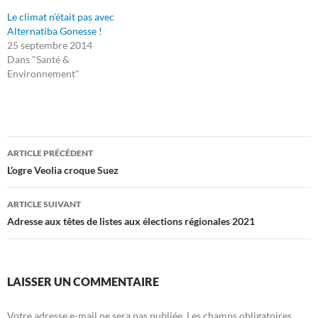
Le climat n’était pas avec
Alternatiba Gonesse !
25 septembre 2014
Dans "Santé &
Environnement"
Navigation
ARTICLE PRÉCÉDENT
des
L’ogre Veolia croque Suez
articles
ARTICLE SUIVANT
Adresse aux têtes de listes aux élections régionales 2021
LAISSER UN COMMENTAIRE
Votre adresse e-mail ne sera pas publiée.
Les champs obligatoires