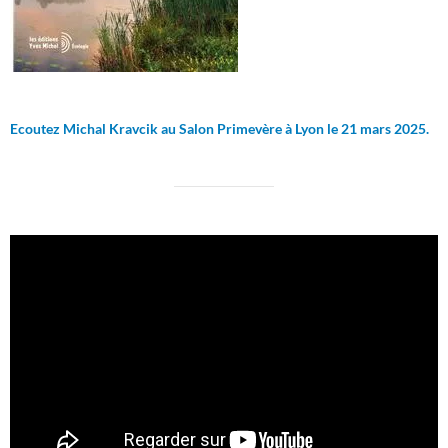
Ecoutez Michal Kravcik au Salon Primevère à Lyon le 21 mars 2025.